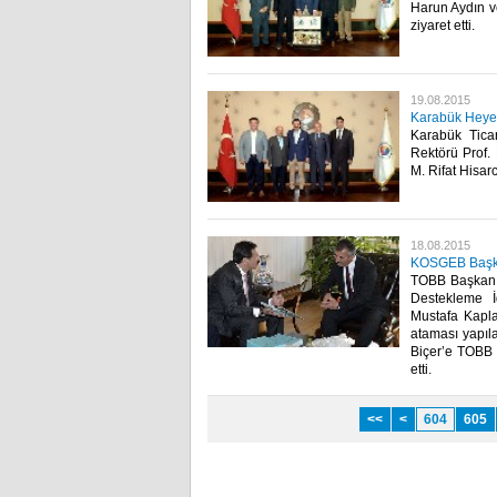
Harun Aydın v
ziyaret etti.​
19.08.2015
Karabük Heyet
Karabük Tica
Rektörü Prof.
M. Rifat Hisarc
18.08.2015
KOSGEB Başkan
TOBB Başkanı M
Destekleme İ
Mustafa Kapla
ataması yapıla
Biçer’e TOBB t
etti.​
<<
<
604
605