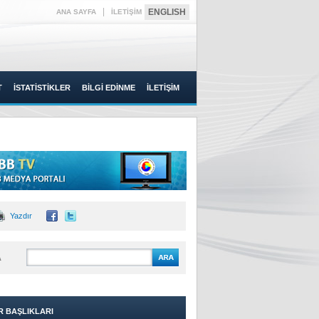
|
ENGLISH
ANA SAYFA
İLETİŞİM
T
İSTATİSTİKLER
BİLGİ EDİNME
İLETİŞİM
Yazdır
A
R BAŞLIKLARI