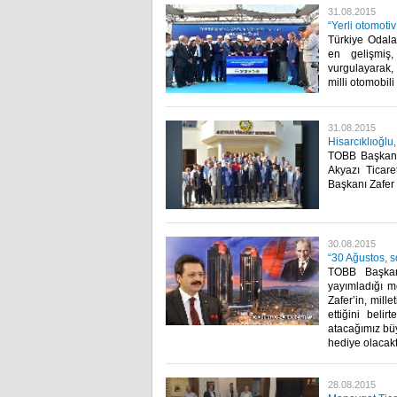
31.08.2015
“Yerli otomotiv
Türkiye Odalar
en gelişmiş,
vurgulayarak, "
milli otomobili
31.08.2015
Hisarcıklıoğlu,
TOBB Başkanı 
Akyazı Ticare
Başkanı Zafer Ş
30.08.2015
“30 Ağustos, 
TOBB Başkanı
yayımladığı 
Zafer’in, mill
ettiğini beli
atacağımız büy
hediye olacaktı
28.08.2015