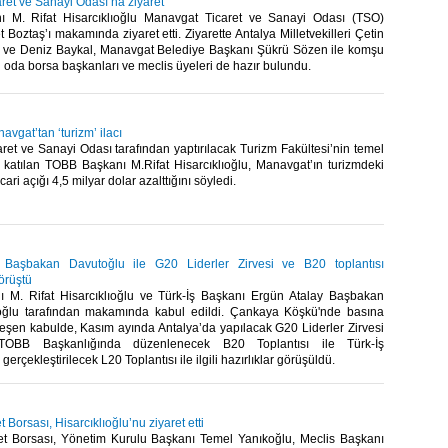
ret ve Sanayi Odası’na ziyaret
 M. Rifat Hisarcıklıoğlu Manavgat Ticaret ve Sanayi Odası (TSO)
Boztaş’ı makamında ziyaret etti. Ziyarette Antalya Milletvekilleri Çetin
ve Deniz Baykal, Manavgat Belediye Başkanı Şükrü Sözen ile komşu
en oda borsa başkanları ve meclis üyeleri de hazır bulundu.​
avgat’tan ‘turizm’ ilacı
et ve Sanayi Odası tarafından yaptırılacak Turizm Fakültesi’nin temel
 katılan TOBB Başkanı M.Rifat Hisarcıklıoğlu, Manavgat’ın turizmdeki
cari açığı 4,5 milyar dolar azalttığını söyledi.​
lu Başbakan Davutoğlu ile G20 Liderler Zirvesi ve B20 toplantısı
görüştü
M. Rifat Hisarcıklıoğlu ve Türk-İş Başkanı Ergün Atalay Başbakan
ğlu tarafından makamında kabul edildi. Çankaya Köşkü'nde basına
leşen kabulde, Kasım ayında Antalya’da yapılacak G20 Liderler Zirvesi
TOBB Başkanlığında düzenlenecek B20 Toplantısı ile Türk-İş
erçekleştirilecek L20 Toplantısı ile ilgili hazırlıklar görüşüldü.​
 Borsası, Hisarcıklıoğlu’nu ziyaret etti
et Borsası, Yönetim Kurulu Başkanı Temel Yanıkoğlu, Meclis Başkanı