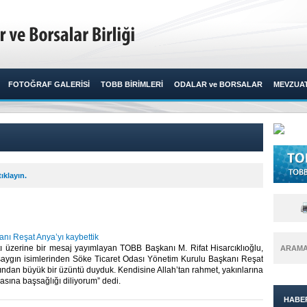
FOTOĞRAF GALERİSİ
TOBB BİRİMLERİ
ODALAR ve BORSALAR
MEVZUA
ıklayın.
nı Reşat Anya’yı kaybettik
tı üzerine bir mesaj yayımlayan TOBB Başkanı M. Rifat Hisarcıklıoğlu,
ARAM
aygın isimlerinden Söke Ticaret Odası Yönetim Kurulu Başkanı Reşat
ından büyük bir üzüntü duyduk. Kendisine Allah’tan rahmet, yakınlarına
sına başsağlığı diliyorum” dedi.​​
HABE