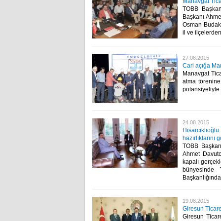
Manavgat Tica
TOBB Başkanı
Başkanı Ahmet 
Osman Budak 
il ve ilçelerd
27.08.2015
Cari açığa Man
Manavgat Ticar
atma törenine
potansiyeliyle 
24.08.2015
Hisarcıklıoğ
hazırlıklarını 
TOBB Başkanı 
Ahmet Davuto
kapalı gerçek
bünyesinde 
Başkanlığında g
19.08.2015
Giresun Ticaret
Giresun Ticar