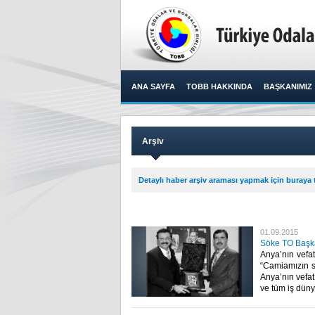
ANA SAYFA
TOBB HAKKINDA
BAŞKANIMIZ
Arşiv
Detaylı haber arşiv araması yapmak için buraya t
01.09.2015
Söke TO Başka
Anya’nın vefa
“Camiamızın s
Anya’nın vefat
ve tüm iş dünya