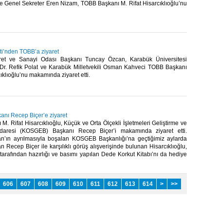
e Genel Sekreter Eren Nizam, TOBB Başkanı M. Rifat Hisarcıklıoğlu’nu
i’nden TOBB’a ziyaret
ret ve Sanayi Odası Başkanı Tuncay Özcan, Karabük Üniversitesi
 Dr. Refik Polat ve Karabük Milletvekili Osman Kahveci TOBB Başkanı
ıklıoğlu’nu makamında ziyaret etti.​
ı Recep Biçer’e ziyaret
. Rifat Hisarcıklıoğlu, Küçük ve Orta Ölçekli İşletmeleri Geliştirme ve
daresi (KOSGEB) Başkanı Recep Biçer’i makamında ziyaret etti.
n’ın ayrılmasıyla boşalan KOSGEB Başkanlığı’na geçtiğimiz aylarda
n Recep Biçer ile karşılıklı görüş alışverişinde bulunan Hisarcıklıoğlu,
arafından hazırlığı ve basımı yapılan Dede Korkut Kitabı’nı da hediye
606
607
608
609
610
611
612
613
614
>
>>