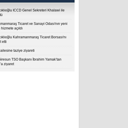
cıklıoğlu ICCD Genel Sekreteri Khalawi ile
tü
manmaraş Ticaret ve Sanayi Odası'nın yeni
 hizmete açıldı
cıklıoğlu Kahramanmaraş Ticaret Borsası'nı
t etti
ailesine taziye ziyareti
Giresun TSO Başkanı İbrahim Yamak’tan
a ziyaret