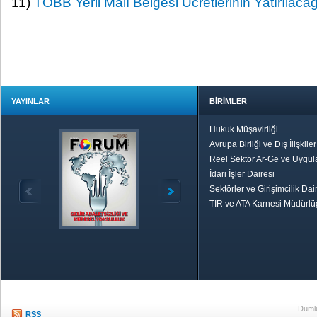
11)
TOBB Yerli Malı Belgesi Ücretlerinin Yatırılac
YAYINLAR
BİRİMLER
Hukuk Müşavirliği
Avrupa Birliği ve Dış İlişkile
Reel Sektör Ar-Ge ve Uygul
İdari İşler Dairesi
Sektörler ve Girişimcilik Dai
TIR ve ATA Karnesi Müdürl
Özetle TOBB
Ekonomik R
Dumlu
RSS