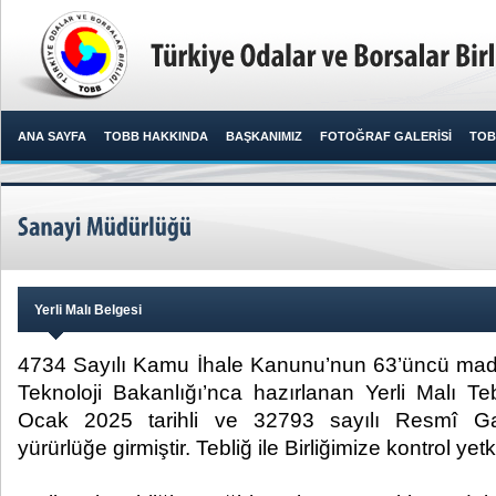
ANA SAYFA
TOBB HAKKINDA
BAŞKANIMIZ
FOTOĞRAF GALERİSİ
TOB
Yerli Malı Belgesi
4734 Sayılı Kamu İhale Kanunu’nun 63’üncü mad
Teknoloji Bakanlığı’nca hazırlanan Yerli Malı T
Ocak 2025 tarihli ve 32793 sayılı Resmî Ga
yürürlüğe girmiştir. Tebliğ ile Birliğimize kontrol yetki