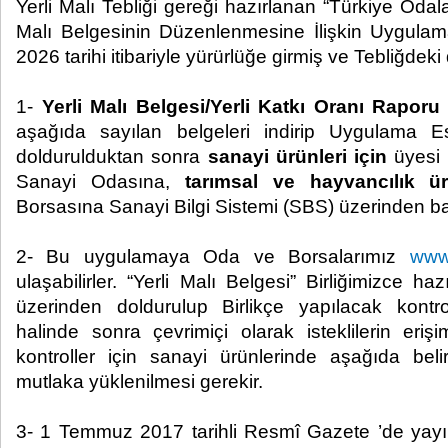
Yerli Malı Tebliği gereği hazırlanan “Türkiye Odalar
Malı Belgesinin Düzenlenmesine İlişkin Uygulam
2026 tarihi itibariyle yürürlüğe girmiş ve Tebliğdeki d
1-
Yerli Malı Belgesi/Yerli Katkı Oranı Raporu
aşağıda sayılan belgeleri indirip Uygulama Es
doldurulduktan sonra
sanayi ürünleri için
üyesi 
Sanayi Odasına,
tarımsal ve hayvancılık ür
Borsasına Sanayi Bilgi Sistemi (SBS) üzerinden ba
2- Bu uygulamaya Oda ve Borsalarımız
www.
ulaşabilirler. “Yerli Malı Belgesi” Birliğimizce 
üzerinden doldurulup Birlikçe yapılacak kont
halinde sonra çevrimiçi olarak isteklilerin eriş
kontroller için sanayi ürünlerinde aşağıda belir
mutlaka yüklenilmesi gerekir.
3- 1 Temmuz 2017 tarihli Resmî Gazete ’de yayı