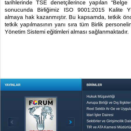
tarihlerinde TSE denetçilerince yapılan “Belge 
sonucunda Birliğimiz ISO 9001:2015 Kalite Y
almaya hak kazanmıştır. Bu kapsamda, tetkik önc
tetkik yapılmasının yanı sıra tüm Birlik personeli
Yönetim Sistemi eğitimleri alması sağlanmaktadır.
YAYINLAR
BİRİMLER
Hukuk Müşavirliği
Avrupa Birliği ve Dış İlişkile
Reel Sektör Ar-Ge ve Uygul
İdari İşler Dairesi
Sektörler ve Girişimcilik Dai
TIR ve ATA Karnesi Müdürl