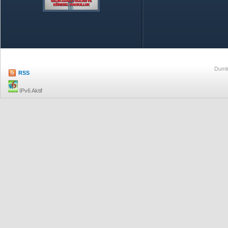
Özetle TOBB
Ekonomik R
Dumlu
RSS
IPv6 Aktif