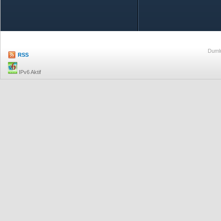
Özetle TOBB
Ekonomik R
Dumlu
RSS
IPv6 Aktif