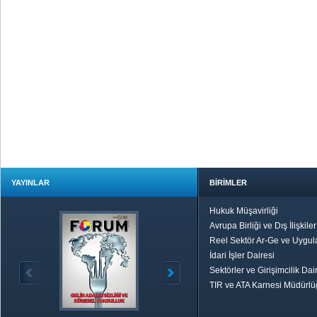
YAYINLAR
BİRİMLER
Hukuk Müşavirliği
Avrupa Birliği ve Dış İlişkile
Reel Sektör Ar-Ge ve Uygul
İdari İşler Dairesi
Sektörler ve Girişimcilik Dai
TIR ve ATA Karnesi Müdürl