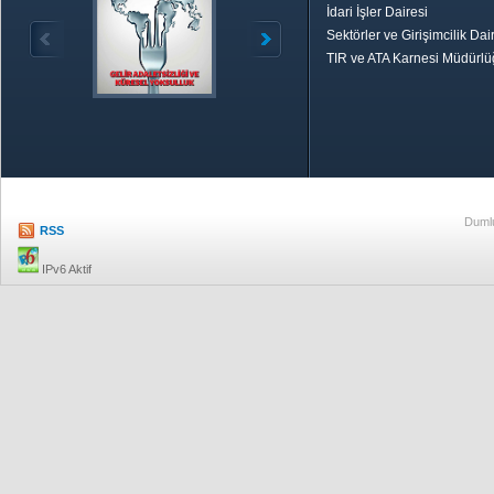
İdari İşler Dairesi
Sektörler ve Girişimcilik Dai
TIR ve ATA Karnesi Müdürl
Özetle TOBB
Ekonomik R
Dumlu
RSS
IPv6 Aktif