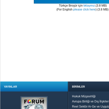
Türkçe Broşür için
tıklayınız
.(3.8 MB)
(For English
please click here
) (3.8 MB)
YAYINLAR
BİRİMLER
Hukuk Müşavirliği
Avrupa Birliği ve Dış İlişkile
Reel Sektör Ar-Ge ve Uygul