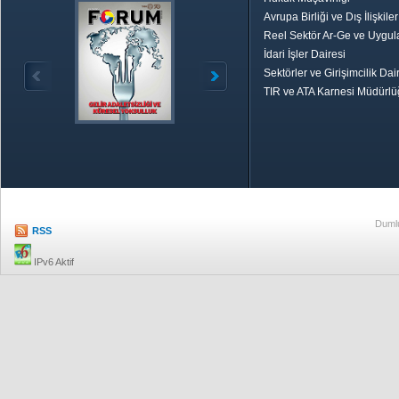
Avrupa Birliği ve Dış İlişkile
Reel Sektör Ar-Ge ve Uygul
İdari İşler Dairesi
Sektörler ve Girişimcilik Dai
TIR ve ATA Karnesi Müdürl
Özetle TOBB
Ekonomik R
Dumlu
RSS
IPv6 Aktif