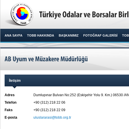
ANA SAYFA
TOBB HAKKINDA
BAŞKANIMIZ
FOTOĞRAF GALERİSİ
TOB
İletişim
Adres
Dumlupınar Bulvarı No:252 (Eskişehir Yolu 9. Km.) 06530 
Telefon
+90 (312) 218 22 06
Faks
+90 (312) 218 22 09
E-posta
uluslararasi@tobb.org.tr