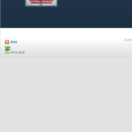
Özetle TOBB
Ekonomik R
Dumlu
RSS
IPv6 Aktif