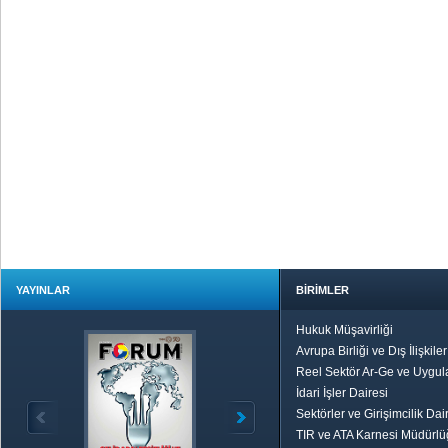
YAYINLAR
BİRİMLER
Hukuk Müşavirliği
Avrupa Birliği ve Dış İlişkile
Reel Sektör Ar-Ge ve Uygul
İdari İşler Dairesi
Sektörler ve Girişimcilik Dai
TIR ve ATA Karnesi Müdürl