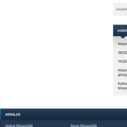
ARAM
HABE
Hisarc
SEDDK
YASED
Hisar
görüş
Kahra
binası
BİRİMLER
Hukuk Müşavirliği
Basın Müşavirliği