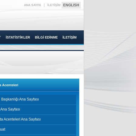
|
ENGLISH
ANA SAYFA
İLETİŞİM
T
İSTATİSTİKLER
BİLGİ EDİNME
İLETİŞİM
a Acenteleri
 Başkanlığı Ana Sayfası
 Ana Sayfası
ta Acenteleri Ana Sayfası
uat