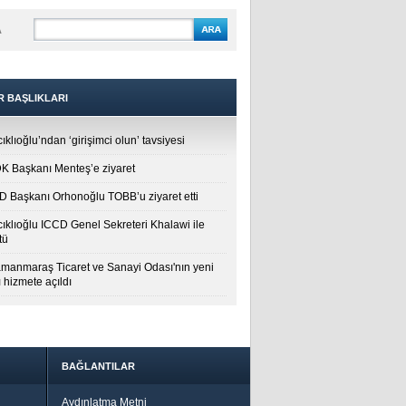
A
R BAŞLIKLARI
ıklıoğlu’ndan ‘girişimci olun’ tavsiyesi
 Başkanı Menteş’e ziyaret
 Başkanı Orhonoğlu TOBB’u ziyaret etti
cıklıoğlu ICCD Genel Sekreteri Khalawi ile
tü
manmaraş Ticaret ve Sanayi Odası'nın yeni
 hizmete açıldı
BAĞLANTILAR
Aydınlatma Metni