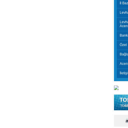
İl Ba
Levh
Levha
Acent
Banka
Özel 
Bağla
Acent
İletiş