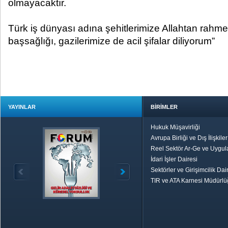
olmayacaktır.
Türk iş dünyası adına şehitlerimize Allahtan rahmet,
başsağlığı, gazilerimize de acil şifalar diliyorum”
YAYINLAR
BİRİMLER
Hukuk Müşavirliği
Avrupa Birliği ve Dış İlişkile
Reel Sektör Ar-Ge ve Uygul
İdari İşler Dairesi
Sektörler ve Girişimcilik Dai
TIR ve ATA Karnesi Müdürl
Özetle TOBB
Ekonomik R