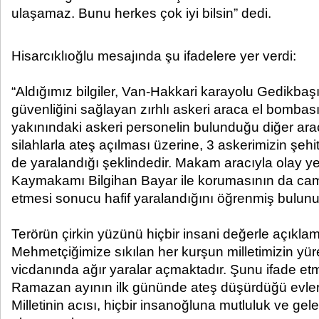
ulaşamaz. Bunu herkes çok iyi bilsin” dedi.​ ​
Hisarcıklıoğlu mesajında şu ifadelere yer verdi:
“Aldığımız bilgiler, Van-Hakkari karayolu Gedikbaş
güvenliğini sağlayan zırhlı askeri araca el bombası 
yakınındaki askeri personelin bulunduğu diğer ar
silahlarla ateş açılması üzerine, 3 askerimizin şehi
de yaralandığı şeklindedir. Makam aracıyla olay y
Kaymakamı Bilgihan Bayar ile korumasının da cam 
etmesi sonucu hafif yaralandığını öğrenmiş bulun
Terörün çirkin yüzünü hiçbir insani değerle açıkl
Mehmetçiğimize sıkılan her kurşun milletimizin yür
vicdanında ağır yaralar açmaktadır. Şunu ifade et
Ramazan ayının ilk gününde ateş düşürdüğü evler
Milletinin acısı, hiçbir insanoğluna mutluluk ve gel