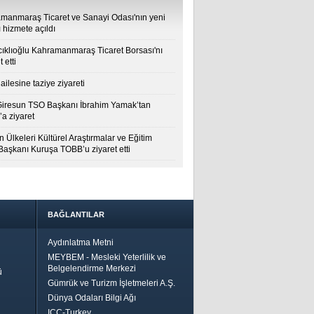
manmaraş Ticaret ve Sanayi Odası'nın yeni
 hizmete açıldı
cıklıoğlu Kahramanmaraş Ticaret Borsası'nı
t etti
ailesine taziye ziyareti
Giresun TSO Başkanı İbrahim Yamak’tan
a ziyaret
 Ülkeleri Kültürel Araştırmalar ve Eğitim
 Başkanı Kuruşa TOBB’u ziyaret etti
BAĞLANTILAR
Aydınlatma Metni
MEYBEM - Mesleki Yeterlilik ve
Belgelendirme Merkezi
ü
Gümrük ve Turizm İşletmeleri A.Ş.
Dünya Odaları Bilgi Ağı
ICC-Turkey