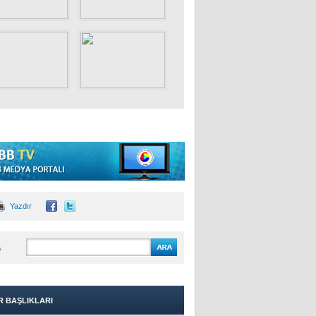
Yazdır
A
R BAŞLIKLARI