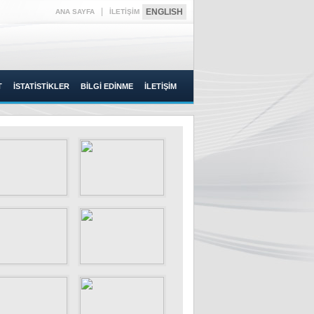
|
ENGLISH
ANA SAYFA
İLETİŞİM
T
İSTATİSTİKLER
BİLGİ EDİNME
İLETİŞİM