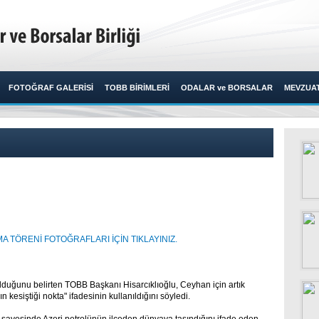
FOTOĞRAF GALERİSİ
TOBB BİRİMLERİ
ODALAR ve BORSALAR
MEVZUA
 TÖRENİ FOTOĞRAFLARI İÇİN TIKLAYINIZ.​
 olduğunu belirten TOBB Başkanı Hisarcıklıoğlu, Ceyhan için artık
ın kesiştiği nokta" ifadesinin kullanıldığını söyledi.