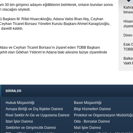
0 bin girişimci adayını eğittiklerini belirterek, onların bundan sonra
Kahra
i olacağını söyledi.
binası
) Başkanı M. Rifat Hisarcıklıoğlu, Adana Valisi İlhan Atış, Ceyhan
Hisar
, Ceyhan Ticaret Borsası Yönetim Kurulu Başkanı Ahmet Karagözoğlu,
ziyare
vetli katıldı.
Diren 
Eski 
Odası ve Ceyhan Ticaret Borsası’nı ziyaret eden TOBB Başkanı
TOBB’
şehit olan Gökhan Yıldırım’ın Adana’daki ailesine taziye ziyaretinde
Balkan
Vakfı
BİRİMLER
Hukuk Müşavirliği
Basın Müşavirliği
Avrupa Birliği ve Dış İlişkiler Dairesi
Bilgi Hizmetleri Dairesi
Reel Sektör Ar-Ge ve Uygulama Dairesi
Protokol ve Organizasyon Müdürlüğ
İdari İşler Dairesi
Oda - Borsalar Dairesi
Sektörler ve Girişimcilik Dairesi
Mali İşler Dairesi