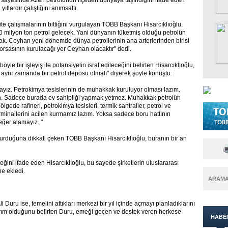
 sayesinde Azeri petrolünün ilçeden dünyaya taşındığını ifade eden
llardır çalıştığını anımsattı.
ite çalışmalarının bittiğini vurgulayan TOBB Başkanı Hisarcıklıoğlu,
 milyon ton petrol gelecek. Yani dünyanın tüketmiş olduğu petrolün
k. Ceyhan yeni dönemde dünya petrollerinin ana arterlerinden birisi
borsasının kurulacağı yer Ceyhan olacaktır" dedi.
le bir işleyiş ile potansiyelin israf edileceğini belirten Hisarcıklıoğlu,
ynı zamanda bir petrol deposu olmalı" diyerek şöyle konuştu:
dayız. Petrokimya tesislerinin de muhakkak kuruluyor olması lazım.
in. Sadece burada ev sahipliği yapmak yetmez. Muhakkak petrolün
lgede rafineri, petrokimya tesisleri, termik santraller, petrol ve
erminallerini acilen kurmamız lazım. Yoksa sadece boru hattının
ğer alamayız. "
durduğuna dikkati çeken TOBB Başkanı Hisarcıklıoğlu, buranın bir an
ini ifade eden Hisarcıklıoğlu, bu sayede şirketlerin uluslararası
ne ekledi.
ARAM
uru ise, temelini attıkları merkezi bir yıl içinde açmayı planladıklarını
tırım olduğunu belirten Duru, emeği geçen ve destek veren herkese
HABE