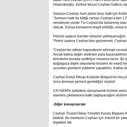
Bakü-Tiflis-Ceyhan (BTC) Ham Petrol Boru Hattı
Hisarcıklıoğlu, Kerkük-Musul-Ceyhan hattının da yı
Samsun-Ceyhan ham petrol boru hattı için fizibil
“Samsun hattı da bittiği zaman Ceyhan'a tam 170
neredeyse yüzde 7'si Ceyhan'da toplanmış olaca
olacak. Dünya borsasının tespit edildiği, enerji 
Petrolü sadece transfer etmenin yetmeyeceğini, böy
"Petrol sadece Ceyhan'dan geçmemeli, Ceyhan a
"Ceyhan'da rafineri kapasitesini artırmak zorun
Ancak katma değer üretirsen para kazanabilirs
türevlerini burada ürettiriyor olmamız lazım. Bu bö
doğalgaza ilişkin depolama tesisleri ile enerji t
ucundan gemilere yükleme yapabiliriz. Katma de
Ceyhan Enerji İhtisas Endüstri Bölgesi'nin boş 
önce devreye girmesi gerektiğini söyledi.
CEYGEM'in şirketlere danışmanlık hizmeti vereceğ
alanlara çıkmalarına katkı sağlayacağını sözleri
-Diğer konuşmacılar
Ceyhan Ticaret Odası Yönetim Kurulu Başkanı Ali D
bildirdi. Bu merkezin Ceyhan için önemli bir ya
teşekkür etti.