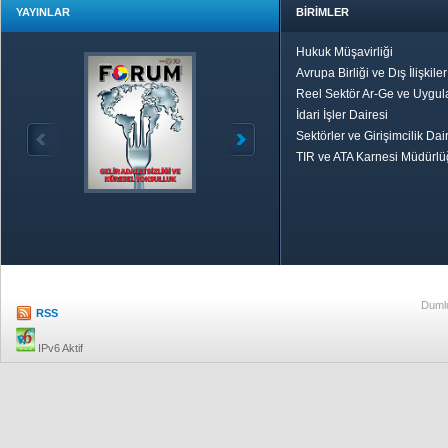
YAYINLAR
BİRİMLER
Hukuk Müşavirliği
Avrupa Birliği ve Dış İlişkile
Reel Sektör Ar-Ge ve Uygul
İdari İşler Dairesi
Sektörler ve Girişimcilik Dai
TIR ve ATA Karnesi Müdürl
Özetle TOBB
Ekonomik R
Dumlu
RSS
IPv6 Aktif