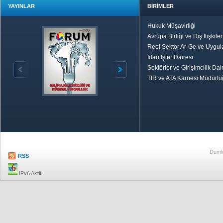
YAYINLAR
BİRİMLER
Hukuk Müşavirliği
Avrupa Birliği ve Dış İlişkile
Reel Sektör Ar-Ge ve Uygul
İdari İşler Dairesi
Sektörler ve Girişimcilik Dai
TIR ve ATA Karnesi Müdürl
Özetle TOBB
Ekonomik R
Dumlu
RSS
IPv6 Aktif