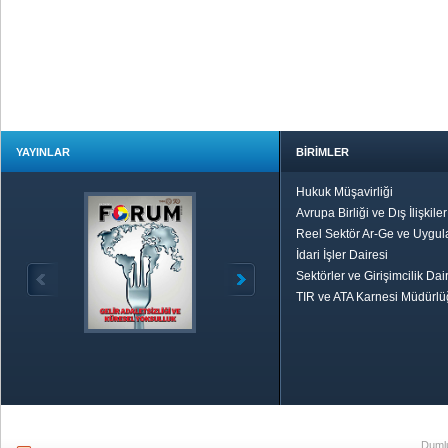
YAYINLAR
BİRİMLER
Hukuk Müşavirliği
Avrupa Birliği ve Dış İlişkile
Reel Sektör Ar-Ge ve Uygul
İdari İşler Dairesi
Sektörler ve Girişimcilik Dai
TIR ve ATA Karnesi Müdürl
Özetle TOBB
Ekonomik R
Dumlu