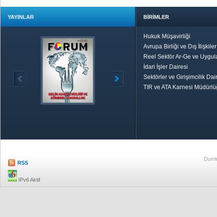
YAYINLAR
BİRİMLER
Hukuk Müşavirliği
Avrupa Birliği ve Dış İlişkile
Reel Sektör Ar-Ge ve Uygul
İdari İşler Dairesi
Sektörler ve Girişimcilik Dai
TIR ve ATA Karnesi Müdürl
Özetle TOBB
Ekonomik R
Dumlu
RSS
IPv6 Aktif