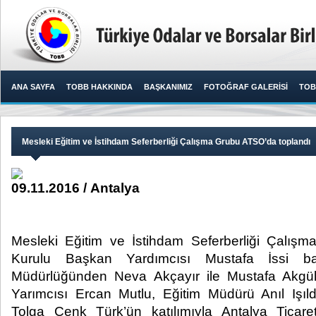
ANA SAYFA
TOBB HAKKINDA
BAŞKANIMIZ
FOTOĞRAF GALERİSİ
TOB
Mesleki Eğitim ve İstihdam Seferberliği Çalışma Grubu ATSO’da toplandı
09.11.2016 / Antalya
Mesleki Eğitim ve İstihdam Seferberliği Çalı
Kurulu Başkan Yardımcısı Mustafa İssi ba
Müdürlüğünden Neva Akçayır ile Mustafa Akgü
Yarımcısı Ercan Mutlu, Eğitim Müdürü Anıl I
Tolga Cenk Türk’ün katılımıyla Antalya Ticar