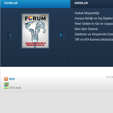
YAYINLAR
BİRİMLER
Hukuk Müşavirliği
Avrupa Birliği ve Dış İlişkile
Reel Sektör Ar-Ge ve Uygul
İdari İşler Dairesi
Sektörler ve Girişimcilik Dai
TIR ve ATA Karnesi Müdürl
Özetle TOBB
Ekonomik R
Dumlu
RSS
IPv6 Aktif