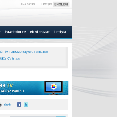
|
ENGLISH
ANA SAYFA
İLETİŞİM
T
İSTATİSTİKLER
BİLGİ EDİNME
İLETİŞİM
ĞİTİM FORUMU Başvuru Formu.doc
UICs CV list.xls
Yazdır