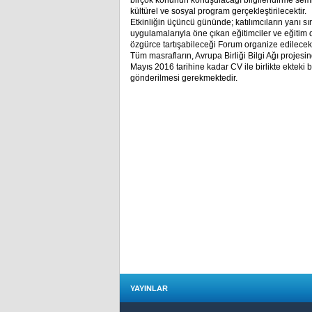
birçok konunun konuşulacağı bilgilendirme semineri
kültürel ve sosyal program gerçekleştirilecektir.
Etkinliğin üçüncü gününde; katılımcıların yanı sıra
uygulamalarıyla öne çıkan eğitimciler ve eğitim der
özgürce tartışabileceği Forum organize edilecekt
Tüm masrafların, Avrupa Birliği Bilgi Ağı projes
Mayıs 2016 tarihine kadar CV ile birlikte ektek
gönderilmesi gerekmektedir.
YAYINLAR