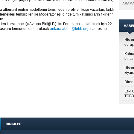
 ve çalıştayın yanı sıra etkileşimi arttırabilecek buz kırıcı aktiviteler,
ARAM
 alternatif eğitim modellerini temsil eden profiller, köşe yazarları, farklı
nekleri temsilcileri ile Moderatör eşliğinde tüm katılımcıların fikirlerini
ir.
inden karşılanacağı Avrupa Birliği Eğitim Forumuna katılabilmek için 22
HABE
i başvuru formunun doldurularak
ankara.abbm@tobb.org.tr
adresine
Hisar
görüş
Kahra
binası
Hisar
ziyare
Diren 
Eski 
TOBB’
BİRİMLER