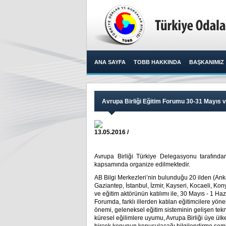
ANA SAYFA
TOBB HAKKINDA
BAŞKANIMIZ
Avrupa Birliği Eğitim Forumu 30-31 Mayıs v
13.05.2016 /
Avrupa Birliği Türkiye Delegasyonu tarafında
kapsamında organize edilmektedir.​
AB Bilgi Merkezleri’nin bulunduğu 20 ilden (Anka
Gaziantep, İstanbul, İzmir, Kayseri, Kocaeli, Ko
ve eğitim aktörünün katılımı ile, 30 Mayıs - 1 Haz
Forumda, farklı illerden katılan eğitimcilere yönel
önemi, geleneksel eğitim sisteminin gelişen tekn
küresel eğilimlere uyumu, Avrupa Birliği üye ülke