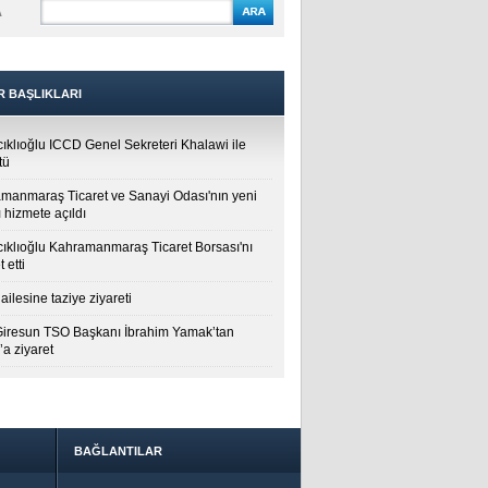
A
R BAŞLIKLARI
cıklıoğlu ICCD Genel Sekreteri Khalawi ile
tü
manmaraş Ticaret ve Sanayi Odası'nın yeni
 hizmete açıldı
cıklıoğlu Kahramanmaraş Ticaret Borsası'nı
t etti
ailesine taziye ziyareti
Giresun TSO Başkanı İbrahim Yamak’tan
a ziyaret
BAĞLANTILAR