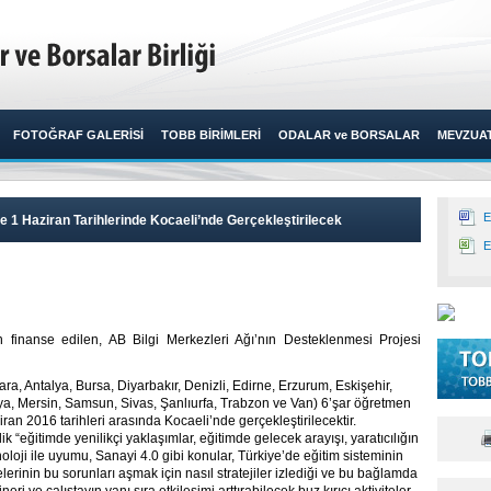
FOTOĞRAF GALERİSİ
TOBB BİRİMLERİ
ODALAR ve BORSALAR
MEVZUA
E
e 1 Haziran Tarihlerinde Kocaeli’nde Gerçekleştirilecek
E
n finanse edilen, AB Bilgi Merkezleri Ağı’nın Desteklenmesi Projesi
ra, Antalya, Bursa, Diyarbakır, Denizli, Edirne, Erzurum, Eskişehir,
nya, Mersin, Samsun, Sivas, Şanlıurfa, Trabzon ve Van) 6’şar öğretmen
iran 2016 tarihleri arasında Kocaeli’nde gerçekleştirilecektir.
ik “eğitimde yenilikçi yaklaşımlar, eğitimde gelecek arayışı, yaratıcılığın
oloji ile uyumu, Sanayi 4.0 gibi konular, Türkiye’de eğitim sisteminin
lerinin bu sorunları aşmak için nasıl stratejiler izlediği ve bu bağlamda