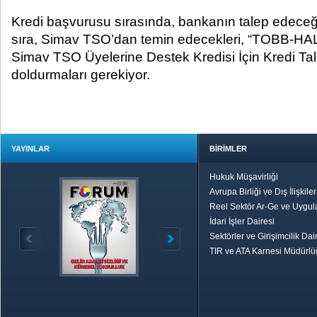
Kredi başvurusu sırasında, bankanın talep edeceği
sıra, Simav TSO’dan temin edecekleri, “TOBB-HALK
Simav TSO Üyelerine Destek Kredisi İçin Kredi Ta
doldurmaları gerekiyor.
YAYINLAR
BİRİMLER
Hukuk Müşavirliği
Avrupa Birliği ve Dış İlişkile
Reel Sektör Ar-Ge ve Uygul
İdari İşler Dairesi
Sektörler ve Girişimcilik Dai
TIR ve ATA Karnesi Müdürl
Özetle TOBB
Ekonomik R