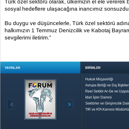
Türk özel sektörü olarak, ülkemizin el ele verere
sosyal hedeflere ulaşacağına inancımız sonsuzdur
Bu duygu ve düşüncelerle, Türk özel sektörü adına
halkımızın 1 Temmuz Denizcilik ve Kabotaj Bayramı
sevgilerimi iletirim.”
YAYINLAR
BİRİMLER
Hukuk Müşavirliği
Avrupa Birliği ve Dış İlişkile
Reel Sektör Ar-Ge ve Uygul
İdari İşler Dairesi
Sektörler ve Girişimcilik Dai
TIR ve ATA Karnesi Müdürl
Özetle TOBB
Ekonomik R