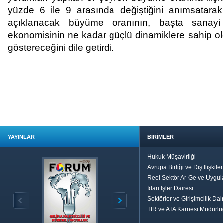
yüzde 6 ile 9 arasında değiştiğini anımsatar
açıklanacak büyüme oranının, başta sanay
ekonomisinin ne kadar güçlü dinamiklere sahip o
göstereceğini dile getirdi.
YAYINLAR
BİRİMLER
Hukuk Müşavirliği
Avrupa Birliği ve Dış İlişkile
Reel Sektör Ar-Ge ve Uygul
İdari İşler Dairesi
Sektörler ve Girişimcilik Dai
TIR ve ATA Karnesi Müdürl