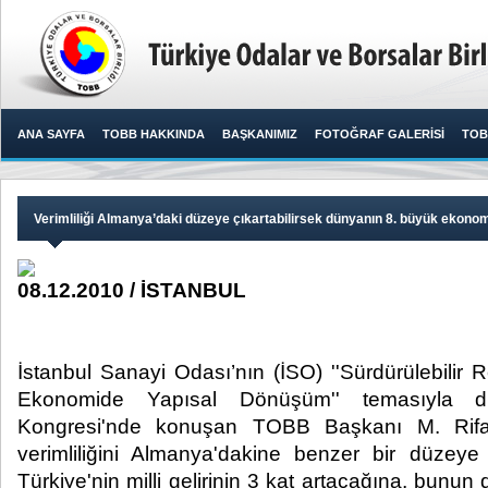
ANA SAYFA
TOBB HAKKINDA
BAŞKANIMIZ
FOTOĞRAF GALERİSİ
TOB
Verimliliği Almanya’daki düzeye çıkartabilirsek dünyanın 8. büyük ekonom
08.12.2010 / İSTANBUL
İstanbul Sanayi Odası’nın (İSO) ''Sürdürülebili
Ekonomide Yapısal Dönüşüm'' temasıyla dü
Kongresi'nde konuşan TOBB Başkanı M. Rifat 
verimliliğini Almanya'dakine benzer bir düzeye
Türkiye'nin milli gelirinin 3 kat artacağına, bunun