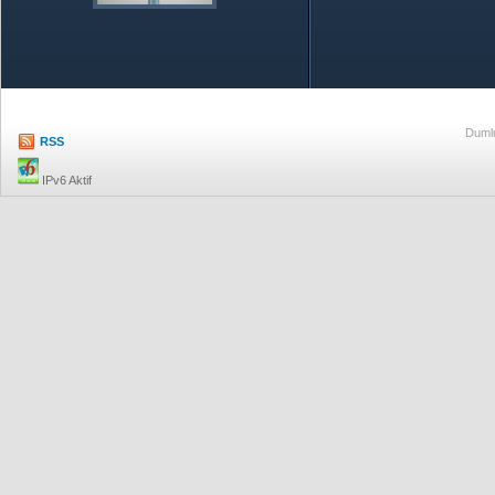
Özetle TOBB
Ekonomik R
Dumlu
RSS
IPv6 Aktif