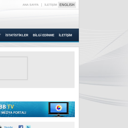
|
ENGLISH
ANA SAYFA
İLETİŞİM
T
İSTATİSTİKLER
BİLGİ EDİNME
İLETİŞİM
Yazdır