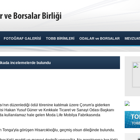
FOTOĞRAF GALERİSİ
TOBB BİRİMLERİ
ODALAR ve BORSALAR
MEVZUA
rikada incelemelerde bulundu
sı’nın düzenlediği ödül törenine katılmak üzere Çorum'a giderken
alisi Hakan Yusuf Güner ve Kırıkkale Ticaret ve Sanayi Odası Başkanı
nda kullanılamaz hale gelen Moda Life Mobilya Fabrikasında
n Tonga'yla görüşen Hisarcıklıoğlu, geçmiş olsun dileğinde bulundu.