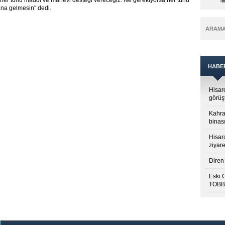
a her türlü maddi ve manevi desteği vereceğiz. Ne gerekiyorsa her türlü
na gelmesin'' dedi.
ARAM
HABE
Hisar
görüş
Kahra
binası
Hisar
ziyare
Diren 
Eski 
TOBB’