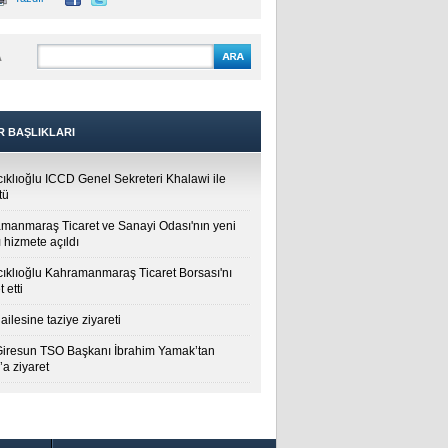
A
R BAŞLIKLARI
cıklıoğlu ICCD Genel Sekreteri Khalawi ile
tü
manmaraş Ticaret ve Sanayi Odası'nın yeni
 hizmete açıldı
cıklıoğlu Kahramanmaraş Ticaret Borsası'nı
t etti
ailesine taziye ziyareti
Giresun TSO Başkanı İbrahim Yamak’tan
a ziyaret