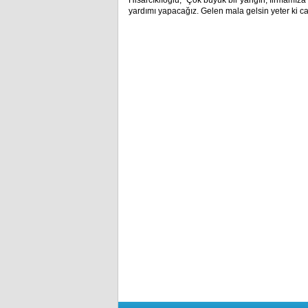
Hisarcıklıoğlu, ''Çok büyük bir yangın, firmamız
yardımı yapacağız. Gelen mala gelsin yeter ki ca