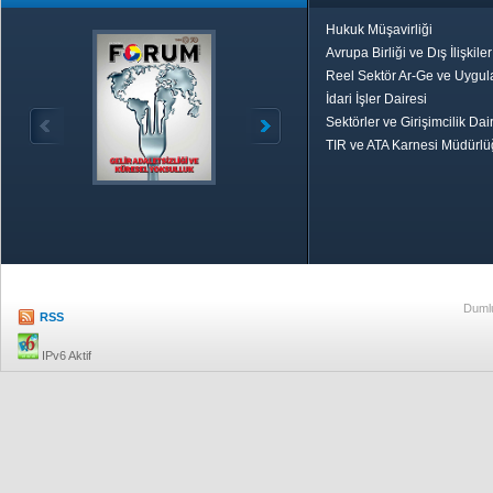
Hukuk Müşavirliği
Avrupa Birliği ve Dış İlişkile
Reel Sektör Ar-Ge ve Uygul
İdari İşler Dairesi
Sektörler ve Girişimcilik Dai
TIR ve ATA Karnesi Müdürl
Özetle TOBB
Ekonomik R
Dumlu
RSS
IPv6 Aktif