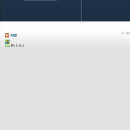
Özetle TOBB
Ekonomik R
Dumlu
RSS
IPv6 Aktif