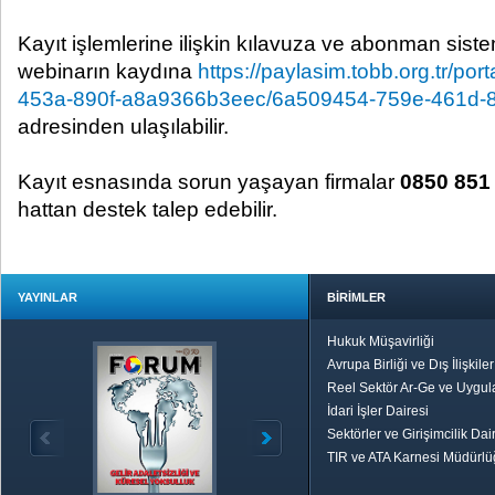
Kayıt işlemlerine ilişkin kılavuza ve abonman sis
webinarın kaydına
https://paylasim.tobb.org.tr/por
453a-890f-a8a9366b3eec/6a509454-759e-461d-
adresinden ulaşılabilir.
Kayıt esnasında sorun yaşayan firmalar
0850 851
hattan destek talep edebilir.
YAYINLAR
BİRİMLER
Hukuk Müşavirliği
Avrupa Birliği ve Dış İlişkile
Reel Sektör Ar-Ge ve Uygul
İdari İşler Dairesi
Sektörler ve Girişimcilik Dai
TIR ve ATA Karnesi Müdürl