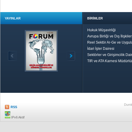
YAYINLAR
BİRİMLER
Hukuk Müşavirliği
Avrupa Birliği ve Dış İlişkile
Reel Sektör Ar-Ge ve Uygul
İdari İşler Dairesi
Sektörler ve Girişimcilik Dai
TIR ve ATA Karnesi Müdürl
Özetle TOBB
Ekonomik R
Dumlu
RSS
IPv6 Aktif