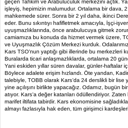
geçen Tahkim ve Arabuluculuk merkezini açtık. Ya
işleyiş, hepimizin malumudur. Ortalama bir dava, 2 
mahkemede sürer. Sonra bir 2 yıl daha, ikinci 
eder. Bunu sıkıntıyı hafifletmek amacıyla, İşçi-işveren
uyuşmazlıklarında, önce arabulucuya gitmek zorunlu
camiamıza bu konuda da hizmet vermek üzere, 
ve Uyuşmazlık Çözüm Merkezi kurduk. Odalarımız d
Kars TSO’nun yaptığı gibi illerinde bu merkezleri 
Buralarda ticari anlaşmazlıklarda, ortalama 20 gü
Yani eskiden yıllar süren davalar, günler-haftalar içi
Böylece adalete erişim hızlandı. Öte yandan, Kad
talebiyle, TOBB olarak Kars’da 24 derslikli bir lise
yine açılışını birlikte yapacağız. Odamız, bugün bi
atıyor. Kars’a değer katanları ödüllendiriyor. Zaten
marifet iltifata tabirdir. Kars ekonomisine sağladıkl
almayı fazlasıyla hak eden, tüm girişimci kardeşle