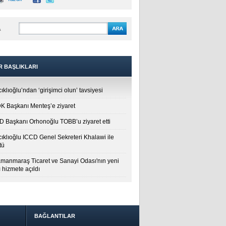
A
R BAŞLIKLARI
ıklıoğlu’ndan ‘girişimci olun’ tavsiyesi
 Başkanı Menteş’e ziyaret
 Başkanı Orhonoğlu TOBB’u ziyaret etti
cıklıoğlu ICCD Genel Sekreteri Khalawi ile
tü
manmaraş Ticaret ve Sanayi Odası'nın yeni
 hizmete açıldı
BAĞLANTILAR