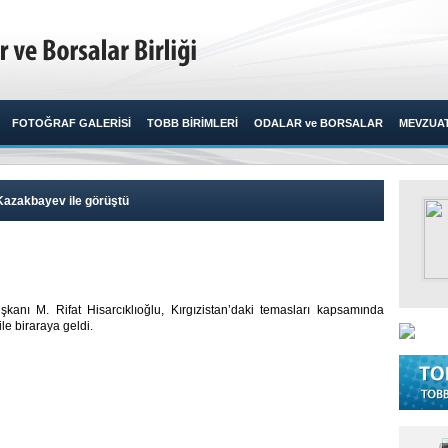
FOTOĞRAF GALERİSİ
TOBB BİRİMLERİ
ODALAR ve BORSALAR
MEVZUA
ı Kazakbayev ile görüştü
kanı M. Rifat Hisarcıklıoğlu, Kırgızistan’daki temasları kapsamında
e biraraya geldi.​