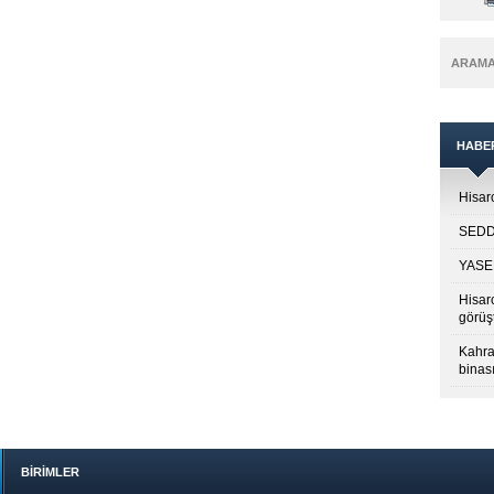
ARAM
HABE
Hisarc
SEDDK
YASED
Hisar
görüş
Kahra
binası
BİRİMLER