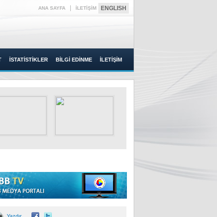
|
ENGLISH
ANA SAYFA
İLETİŞİM
T
İSTATİSTİKLER
BİLGİ EDİNME
İLETİŞİM
Yazdır