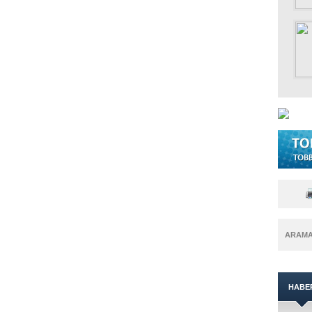
ARAM
HABE