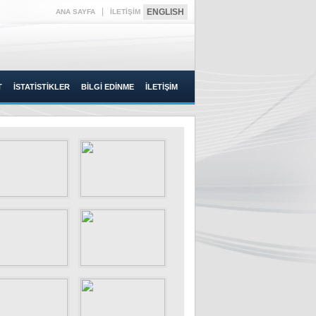
|
ENGLISH
ANA SAYFA
İLETİŞİM
T
İSTATİSTİKLER
BİLGİ EDİNME
İLETİŞİM