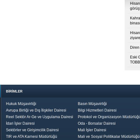
Hisar
görüş
Kahra
binası
Hisar
ziyare
Diren 
Eski 
TOBB’
BİRİMLER
Hukuk Müşavirliği
Basın Müşavirliği
Avrupa Birliği ve Dış İlişkiler Dairesi
Bilgi Hizmetleri Dairesi
Reel Sektör Ar-Ge ve Uygulama Dairesi
Protokol ve Organizasyon Müdürlüğ
İdari İşler Dairesi
Oda - Borsalar Dairesi
Sektörler ve Girişimcilik Dairesi
Mali İşler Dairesi
TIR ve ATA Karnesi Müdürlüğü
Mali ve Sosyal Politikalar Müdürlüğü