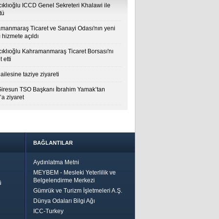
cıklıoğlu ICCD Genel Sekreteri Khalawi ile
tü
manmaraş Ticaret ve Sanayi Odası'nın yeni
 hizmete açıldı
cıklıoğlu Kahramanmaraş Ticaret Borsası'nı
t etti
ailesine taziye ziyareti
Giresun TSO Başkanı İbrahim Yamak’tan
a ziyaret
BAĞLANTILAR
Aydınlatma Metni
MEYBEM - Mesleki Yeterlilik ve
Belgelendirme Merkezi
ü
Gümrük ve Turizm İşletmeleri A.Ş.
Dünya Odaları Bilgi Ağı
ICC-Turkey