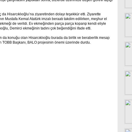
oje çalışmasını yaptıktan sonra, bizlerde üzerimize düşen görevi layığı
da Hisarcıklıoğlu’na ziyaretinden dolayı teşekkür etti. Ziyarette
ının Mustafa Kemal Atatürk imzalı beraatı takdim edilirken, meşhur el
 ekmeği de verildi. Ev ekmeğinden parça parça koparıp kendi eliyle
oğlu, Demirci ekmeğinin tadını çok beğendiğini ifade etti.
da konuğu olan Hisarcıklıoğlu burada da birlik ve beraberlik mesajı
eyen TOBB Başkanı, BALO projesinin önemi üzerinde durdu.