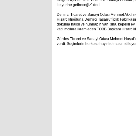
Bölgesi için Demirci Ticaret ve Sanayi Odamız pr
ile yerine getireceğiz” dedi.
Demirci Ticaret ve Sanayi Odası Mehmet Akkılınç 
Hisarcıklıoğluna Demirci Tasarruf İplik Fabrikas
dokuma halısı ve hünnapın yanı sıra, kepekli ev
katılımcılara ikram eden TOBB Başkanı Hisarcıklı
Gördes Ticaret ve Sanayi Odası Mehmet Hoşaf’ın 
verdi. Seçimlerin herkese hayırlı olmasını dil