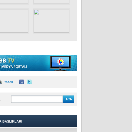
Yazdır
A
R BAŞLIKLARI