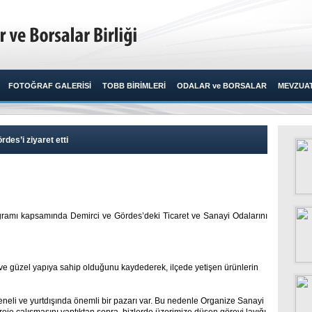
FOTOĞRAF GALERİSİ
TOBB BİRİMLERİ
ODALAR ve BORSALAR
MEVZUA
des’i ziyaret etti
gramı kapsamında Demirci ve Gördes’deki Ticaret ve Sanayi Odalarını
z ve güzel yapıya sahip olduğunu kaydederek, ilçede yetişen ürünlerin
 geneli ve yurtdışında önemli bir pazarı var. Bu nedenle Organize Sanayi