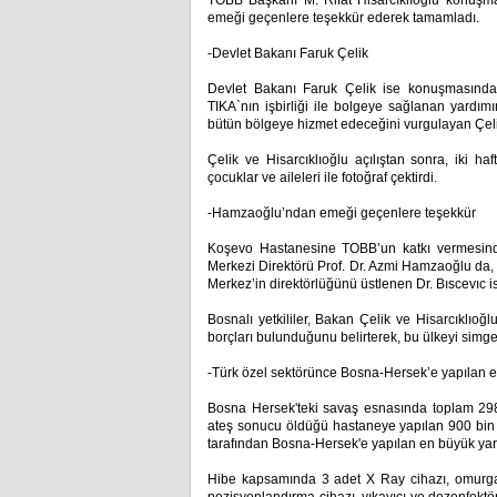
TOBB Başkanı M. Rifat Hisarcıklıoğlu konuşm
emeği geçenlere teşekkür ederek tamamladı.
-Devlet Bakanı Faruk Çelik
Devlet Bakanı Faruk Çelik ise konuşmasında,
TIKA`nın işbirliği ile bolgeye sağlanan yardımı
bütün bölgeye hizmet edeceğini vurgulayan Çelik,
Çelik ve Hisarcıklıoğlu açılıştan sonra, iki 
çocuklar ve aileleri ile fotoğraf çektirdi.
-Hamzaoğlu’ndan emeği geçenlere teşekkür
Koşevo Hastanesine TOBB’un katkı vermesind
Merkezi Direktörü Prof. Dr. Azmi Hamzaoğlu da, p
Merkez’in direktörlüğünü üstlenen Dr. Bıscevıc ise
Bosnalı yetkililer, Bakan Çelik ve Hisarcıklıo
borçları bulunduğunu belirterek, bu ülkeyi simge
-Türk özel sektörünce Bosna-Hersek’e yapılan 
Bosna Hersek'teki savaş esnasında toplam 298 
ateş sonucu öldüğü hastaneye yapılan 900 bin 
tarafından Bosna-Hersek'e yapılan en büyük yard
Hibe kapsamında 3 adet X Ray cihazı, omurga 