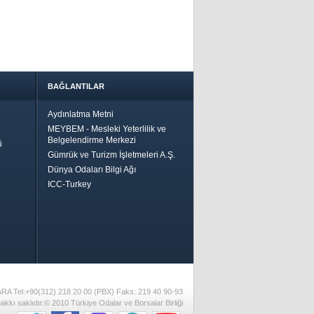
BAĞLANTILAR
Aydınlatma Metni
MEYBEM - Mesleki Yeterlilik ve
Belgelendirme Merkezi
ü
Gümrük ve Turizm İşletmeleri A.Ş.
Dünya Odaları Bilgi Ağı
ICC-Turkey
Bir
ha İyi
 İçin
riler-
ARA Tel:+90(312) 218 20 00 (PBX) Faks: 219 40 90-93
akkı saklıdır.© 2010 Türkiye Odalar ve Borsalar Birliği