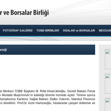
FOTOĞRAF GALERİSİ
TOBB BİRİMLERİ
ODALAR ve BORSALAR
MEVZUA
steği
i Merkezi TOBB Başkanı M. Rifat Hisarcıklıoğlu, Devlet Bakanı Faruk
stafa Mujezinovic’in katıldığı törenle hizmete açıldı. Törene ayrıca
araybosna Kantonu Sağlık Bakanı Zlatko Vukovic, İstanbul Florence
i direktörü Prof.Dr. Azmi Hamzaoğlu, hastanede çalışan doktorlar ve