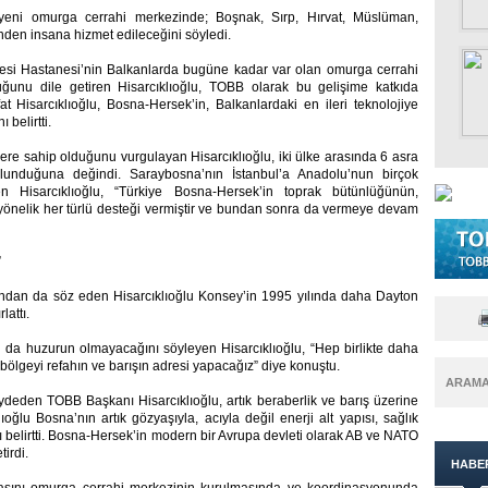
eni omurga cerrahi merkezinde; Boşnak, Sırp, Hırvat, Müslüman,
inden insana hizmet edileceğini söyledi.
ltesi Hastanesi’nin Balkanlarda bugüne kadar var olan omurga cerrahi
unu dile getiren Hisarcıklıoğlu, TOBB olarak bu gelişime katkıda
at Hisarcıklıoğlu, Bosna-Hersek’in, Balkanlardaki en ileri teknolojiye
 belirtti.
yere sahip olduğunu vurgulayan Hisarcıklıoğlu, iki ülke arasında 6 asra
bulunduğuna değindi. Saraybosna’nın İstanbul’a Anadolu’nun birçok
Hisarcıklıoğlu, “Türkiye Bosna-Hersek’in toprak bütünlüğünün,
yönelik her türlü desteği vermiştir ve bundan sonra da vermeye devam
”
ından da söz eden Hisarcıklıoğlu Konsey’in 1995 yılında daha Dayton
lattı.
 da huzurun olmayacağını söyleyen Hisarcıklıoğlu, “Hep birlikte daha
 bölgeyi refahın ve barışın adresi yapacağız” diye konuştu.
ARAM
deden TOBB Başkanı Hisarcıklıoğlu, artık beraberlik ve barış üzerine
lıoğlu Bosna’nın artık gözyaşıyla, acıyla değil enerji alt yapısı, sağlık
ığını belirtti. Bosna-Hersek’in modern bir Avrupa devleti olarak AB ve NATO
tirdi.
HABE