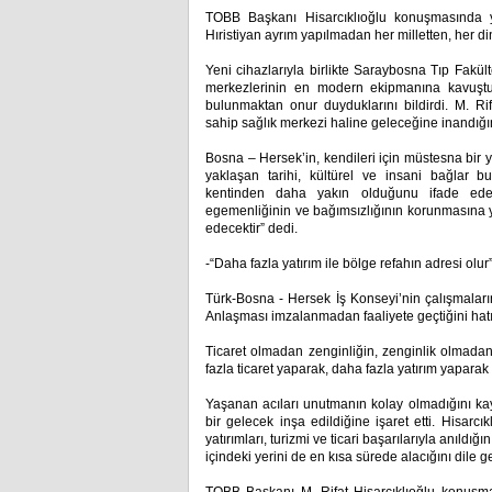
TOBB Başkanı Hisarcıklıoğlu konuşmasında y
Hıristiyan ayrım yapılmadan her milletten, her d
Yeni cihazlarıyla birlikte Saraybosna Tıp Fakü
merkezlerinin en modern ekipmanına kavuştuğ
bulunmaktan onur duyduklarını bildirdi. M. Rif
sahip sağlık merkezi haline geleceğine inandığını
Bosna – Hersek’in, kendileri için müstesna bir 
yaklaşan tarihi, kültürel ve insani bağlar 
kentinden daha yakın olduğunu ifade eden 
egemenliğinin ve bağımsızlığının korunmasına 
edecektir” dedi.
-“Daha fazla yatırım ile bölge refahın adresi olur
Türk-Bosna - Hersek İş Konseyi’nin çalışmalar
Anlaşması imzalanmadan faaliyete geçtiğini hatır
Ticaret olmadan zenginliğin, zenginlik olmadan
fazla ticaret yaparak, daha fazla yatırım yaparak
Yaşanan acıları unutmanın kolay olmadığını kay
bir gelecek inşa edildiğine işaret etti. Hisarcık
yatırımları, turizmi ve ticari başarılarıyla anıld
içindeki yerini de en kısa sürede alacığını dile ge