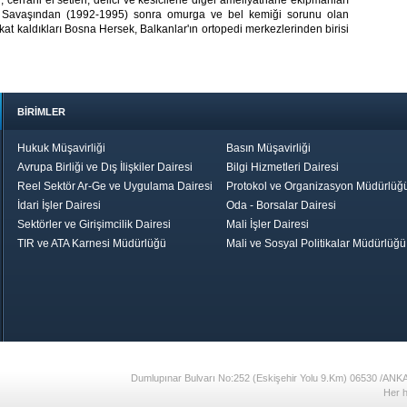
 cerrahi el setleri, delici ve kesicilerle diğer ameliyathane ekipmanları
na Savaşından (1992-1995) sonra omurga ve bel kemiği sorunu olan
at kaldıkları Bosna Hersek, Balkanlar'ın ortopedi merkezlerinden birisi
BİRİMLER
Hukuk Müşavirliği
Basın Müşavirliği
Avrupa Birliği ve Dış İlişkiler Dairesi
Bilgi Hizmetleri Dairesi
Reel Sektör Ar-Ge ve Uygulama Dairesi
Protokol ve Organizasyon Müdürlüğ
İdari İşler Dairesi
Oda - Borsalar Dairesi
Sektörler ve Girişimcilik Dairesi
Mali İşler Dairesi
TIR ve ATA Karnesi Müdürlüğü
Mali ve Sosyal Politikalar Müdürlüğü
le TOBB
Ekonomik Rapor
Hizmet Şeref
Daha İyi 
Belgesi ve Plaket
Gelecek, Da
Töreni
Bir Türkiye
Görüş ve Öne
17
Dumlupınar Bulvarı No:252 (Eskişehir Yolu 9.Km) 06530 /ANK
Her h