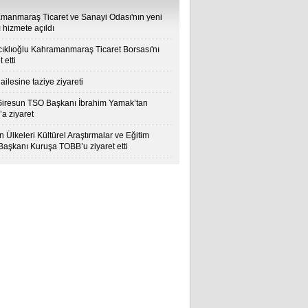
manmaraş Ticaret ve Sanayi Odası'nın yeni
 hizmete açıldı
cıklıoğlu Kahramanmaraş Ticaret Borsası'nı
t etti
ailesine taziye ziyareti
Giresun TSO Başkanı İbrahim Yamak’tan
a ziyaret
 Ülkeleri Kültürel Araştırmalar ve Eğitim
 Başkanı Kuruşa TOBB’u ziyaret etti