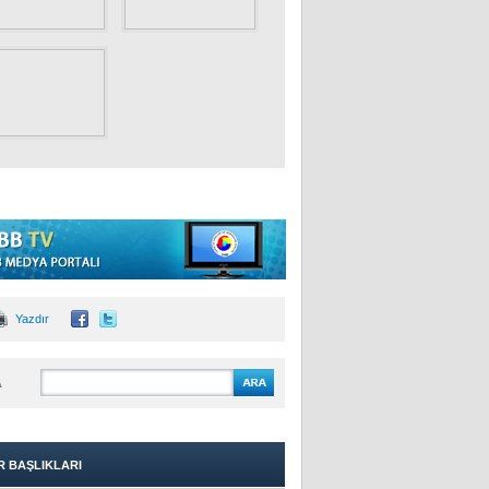
Yazdır
A
R BAŞLIKLARI