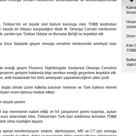
asını omurga cerrahi merkezinin kurulmasında ve koordinasyonunda
Kahra
binası
Hisar
 Türkiye’nin en büyük sivil toplum kuruluşu olan TOBB tarafından
ziyare
n büyük bir ihtiyacı karşıladığını ifade tti. Omurga Cerrahi merkezinin
 yardım için Türkiye Odalar ve Borsalar Birliği’ne teşekkür etti.
Diren 
hafta önce faaliyete geçen omurga cerrahisi merkezinde ameliyat olan
Eski 
TOBB’
Balkan
Vakfı
e emeği geçen Florence Nighthingale Hastanesi Omurga Cerrahisi
rojenin gelişimi hakkında bilgi verirken emeği geçenlere teşekkür etti.
, artık hastanede her türlü ameliyatın yapılabileceğinin altını çizdi.
ğlu başta olmak üzere katkıda bulunan herkese ve Türk halkına minnet
leyen resim tablosu hediye ettiler.
en büyük yardım
top mermisinin isabet ettiği ve 54 çalışanının görev başında, açılan
euro tutarındaki hibe, Türkiye'den Türk özel sektörünü temsilen TOBB
ım olma özelliğini taşıyor.
spinal monitorizasyon sistemi, sterilizasyon, MR ve CT için omurga