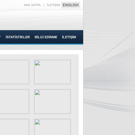
|
ENGLISH
ANA SAYFA
İLETİŞİM
T
İSTATİSTİKLER
BİLGİ EDİNME
İLETİŞİM