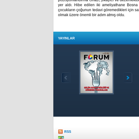
pozisyonlandırma cihazı, yıkayıcı ve dezenfektör,
yer aldı. Hibe edilen iki ameliyathane Bos
çocukların çoğunun tedavi göremedikleri için sak
olmak üzere önemli bir adım atmış oldu.
YAYINLAR
Özet
RSS