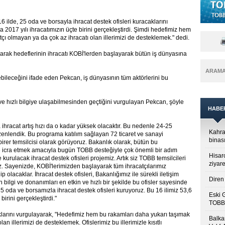
ilde, 25 oda ve borsayla ihracat destek ofisleri kuracaklarını
tla 2017 yılı ihracatımızın üçte birini gerçekleştirdi. Şimdi hedefimiz hem
ı olmayan ya da çok az ihracatı olan illerimizi de desteklemek." dedi.
rak hedeflerinin ihracatı KOBİ'lerden başlayarak bütün iş dünyasına
ARAM
ebileceğini ifade eden Pekcan, iş dünyasının tüm aktörlerini bu
ve hızlı bilgiye ulaşabilmesinden geçtiğini vurgulayan Pekcan, şöyle
HABE
 ihracat artış hızı da o kadar yüksek olacaktır. Bu nedenle 24-25
Kahra
düzenlendik. Bu programa katılım sağlayan 72 ticaret ve sanayi
binası
irer temsilcisi olarak görüyoruz. Bakanlık olarak, bütün bu
kte icra etmek amacıyla bugün TOBB desteğiyle çok önemli bir adım
Hisar
kurulacak ihracat destek ofisleri projemiz. Artık siz TOBB temsilcileri
ziyare
. Sayenizde, KOBİ'lerimizden başlayarak tüm ihracatçılarımız
 olacaklar. İhracat destek ofisleri, Bakanlığımız ile sürekli iletişim
Diren 
bilgi ve donanımları en etkin ve hızlı bir şekilde bu ofisler sayesinde
5 oda ve borsamızla ihracat destek ofisleri kuruyoruz. Bu 16 ilimiz 53,6
Eski 
birini gerçekleştirdi."
TOBB’
aklarını vurgulayarak, "Hedefimiz hem bu rakamları daha yukarı taşımak
Balkan
n illerimizi de desteklemek. Ofislerimiz bu illerimizle kısıtlı