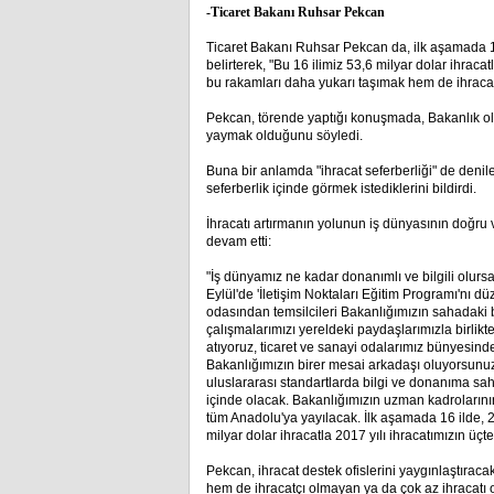
-Ticaret Bakanı Ruhsar Pekcan
Ticaret Bakanı Ruhsar Pekcan da, ilk aşamada 16 
belirterek, "Bu 16 ilimiz 53,6 milyar dolar ihraca
bu rakamları daha yukarı taşımak hem de ihracatç
Pekcan, törende yaptığı konuşmada, Bakanlık ola
yaymak olduğunu söyledi.
Buna bir anlamda "ihracat seferberliği" de denil
seferberlik içinde görmek istediklerini bildirdi.
İhracatı artırmanın yolunun iş dünyasının doğru 
devam etti:
"İş dünyamız ne kadar donanımlı ve bilgili olursa
Eylül'de 'İletişim Noktaları Eğitim Programı'nı 
odasından temsilcileri Bakanlığımızın sahadaki b
çalışmalarımızı yereldeki paydaşlarımızla birli
atıyoruz, ticaret ve sanayi odalarımız bünyesinde 
Bakanlığımızın birer mesai arkadaşı oluyorsunuz
uluslararası standartlarda bilgi ve donanıma sahip
içinde olacak. Bakanlığımızın uzman kadrolarının 
tüm Anadolu'ya yayılacak. İlk aşamada 16 ilde, 2
milyar dolar ihracatla 2017 yılı ihracatımızın üçte 
Pekcan, ihracat destek ofislerini yaygınlaştırac
hem de ihracatçı olmayan ya da çok az ihracatı ola