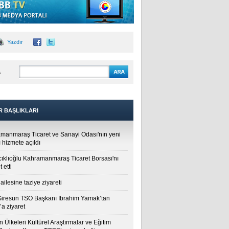
Yazdır
A
R BAŞLIKLARI
manmaraş Ticaret ve Sanayi Odası'nın yeni
 hizmete açıldı
cıklıoğlu Kahramanmaraş Ticaret Borsası'nı
t etti
ailesine taziye ziyareti
Giresun TSO Başkanı İbrahim Yamak’tan
a ziyaret
 Ülkeleri Kültürel Araştırmalar ve Eğitim