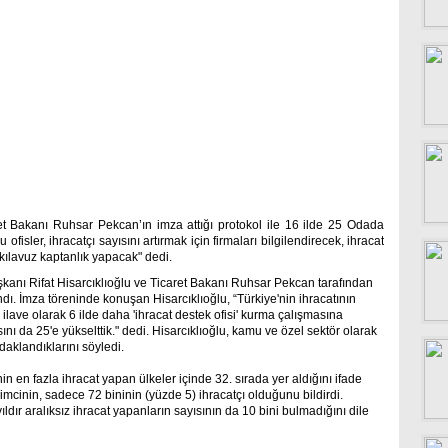
et Bakanı Ruhsar Pekcan’ın imza attığı protokol ile 16 ilde 25 Odada
 ofisler, ihracatçı sayısını artırmak için firmaları bilgilendirecek, ihracat
kılavuz kaptanlık yapacak" dedi.​
aşkanı Rifat Hisarcıklıoğlu ve Ticaret Bakanı Ruhsar Pekcan tarafından
ı. İmza töreninde konuşan Hisarcıklıoğlu, “Türkiye'nin ihracatının
le ilave olarak 6 ilde daha 'ihracat destek ofisi' kurma çalışmasına
ını da 25'e yükselttik." dedi. Hisarcıklıoğlu, kamu ve özel sektör olarak
daklandıklarını söyledi.
 en fazla ihracat yapan ülkeler içinde 32. sırada yer aldığını ifade
şimcinin, sadece 72 bininin (yüzde 5) ihracatçı olduğunu bildirdi.
ldır aralıksız ihracat yapanların sayısının da 10 bini bulmadığını dile