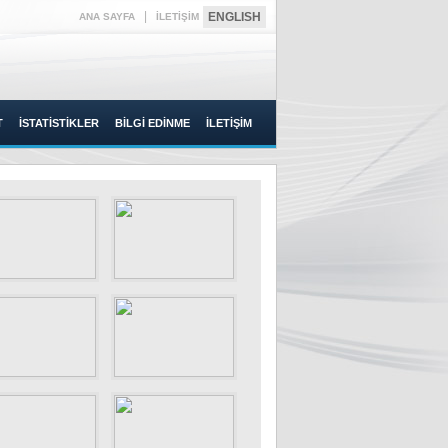
|
ENGLISH
ANA SAYFA
İLETİŞİM
T
İSTATİSTİKLER
BİLGİ EDİNME
İLETİŞİM