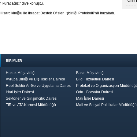
Vakfı
i kuracağız." diye konuştu.
rcıklıoğlu ile İhracat Destek Ofisleri İşbirliği Protokolü'nü imzaladı.
BİRİMLER
Hukuk Müşavirliği
Basın Müşavirliği
Avrupa Birliği ve Dış İlişkiler Dairesi
Bilgi Hizmetleri Dairesi
Reel Sektör Ar-Ge ve Uygulama Dairesi
Protokol ve Organizasyon Müdürlüğ
İdari İşler Dairesi
Oda - Borsalar Dairesi
Sektörler ve Girişimcilik Dairesi
Mali İşler Dairesi
TIR ve ATA Karnesi Müdürlüğü
Mali ve Sosyal Politikalar Müdürlüğü
le TOBB
Ekonomik Rapor
Hizmet Şeref
Daha İyi 
Belgesi ve Plaket
Gelecek, Da
Töreni
Bir Türkiye