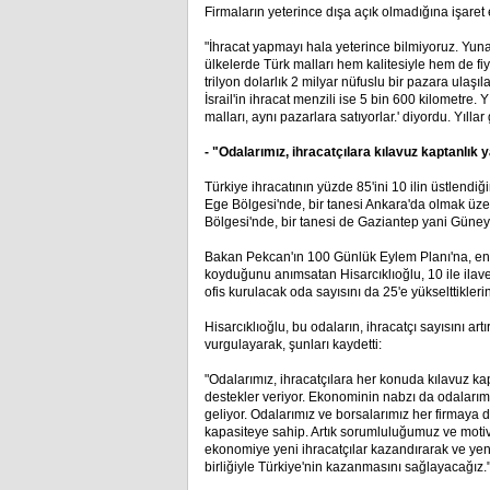
Firmaların yeterince dışa açık olmadığına işaret
"İhracat yapmayı hala yeterince bilmiyoruz. Yunan
ülkelerde Türk malları hem kalitesiyle hem de fi
trilyon dolarlık 2 milyar nüfuslu bir pazara ulaşıl
İsrail'in ihracat menzili ise 5 bin 600 kilometre.
malları, aynı pazarlara satıyorlar.' diyordu. Yılla
- "Odalarımız, ihracatçılara kılavuz kaptanlık
Türkiye ihracatının yüzde 85'ini 10 ilin üstlendiğ
Ege Bölgesi'nde, bir tanesi Ankara'da olmak üze
Bölgesi'nde, bir tanesi de Gaziantep yani Güne
Bakan Pekcan'ın 100 Günlük Eylem Planı'na, en a
koyduğunu anımsatan Hisarcıklıoğlu, 10 ile ilave
ofis kurulacak oda sayısını da 25'e yükselttiklerin
Hisarcıklıoğlu, bu odaların, ihracatçı sayısını art
vurgulayarak, şunları kaydetti:
"Odalarımız, ihracatçılara her konuda kılavuz kap
destekler veriyor. Ekonominin nabzı da odalarımız
geliyor. Odalarımız ve borsalarımız her firmaya
kapasiteye sahip. Artık sorumluluğumuz ve moti
ekonomiye yeni ihracatçılar kazandırarak ve yeni
birliğiyle Türkiye'nin kazanmasını sağlayacağız.