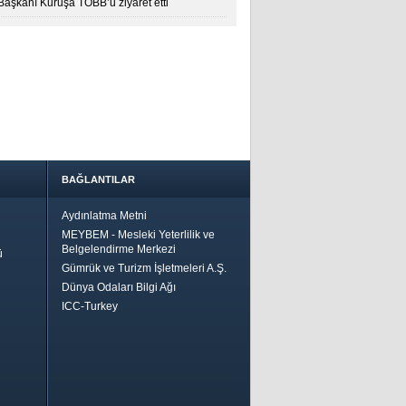
 Başkanı Kuruşa TOBB’u ziyaret etti
BAĞLANTILAR
Aydınlatma Metni
MEYBEM - Mesleki Yeterlilik ve
Belgelendirme Merkezi
ü
Gümrük ve Turizm İşletmeleri A.Ş.
Dünya Odaları Bilgi Ağı
ICC-Turkey
Bir
ha İyi
 İçin