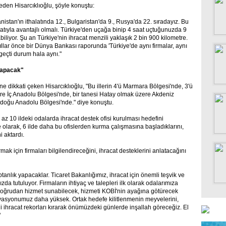
 eden Hisarcıklıoğlu, şöyle konuştu:
istan'ın ithalatında 12., Bulgaristan'da 9., Rusya'da 22. sıradayız. Bu
yatıyla avantajlı olmalı. Türkiye'den uçağa binip 4 saat uçtuğunuzda 9
abiliyor. Şu an Türkiye'nin ihracat menzili yaklaşık 2 bin 900 kilometre.
 Yıllar önce bir Dünya Bankası raporunda 'Türkiye'de aynı firmalar, aynı
r geçti durum hala aynı."
 yapacak"
ine dikkati çeken Hisarcıklıoğlu, "Bu illerin 4'ü Marmara Bölgesi'nde, 3'ü
re İç Anadolu Bölgesi'nde, bir tanesi Hatay olmak üzere Akdeniz
ydoğu Anadolu Bölgesi'nde." diye konuştu.
z 10 ildeki odalarda ihracat destek ofisi kurulması hedefini
 olarak, 6 ilde daha bu ofislerden kurma çalışmasına başladıklarını,
i aktardı.
ırmak için firmaları bilgilendireceğini, ihracat desteklerini anlatacağını
tanlık yapacaklar. Ticaret Bakanlığımız, ihracat için önemli teşvik ve
da tutuluyor. Firmaların ihtiyaç ve talepleri ilk olarak odalarımıza
 doğrudan hizmet sunabilecek, hizmeti KOBİ'nin ayağına götürecek
vasyonumuz daha yüksek. Ortak hedefe kilitlenmenin meyvelerini,
 ihracat rekorları kırarak önümüzdeki günlerde inşallah göreceğiz. El
"