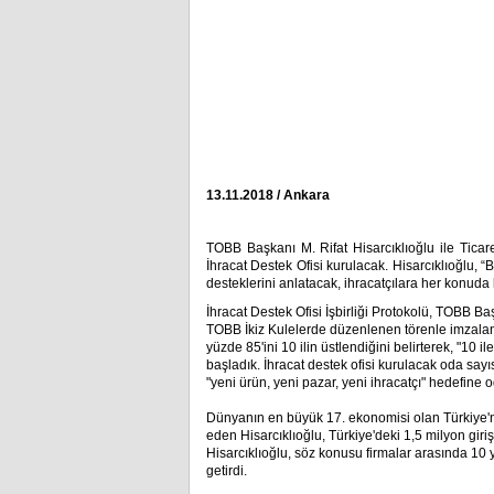
13.11.2018 / Ankara
TOBB Başkanı M. Rifat Hisarcıklıoğlu ile Ticar
İhracat Destek Ofisi kurulacak. Hisarcıklıoğlu, “Bu
desteklerini anlatacak, ihracatçılara her konuda 
İhracat Destek Ofisi İşbirliği Protokolü, TOBB B
TOBB İkiz Kulelerde düzenlenen törenle imzaland
yüzde 85'ini 10 ilin üstlendiğini belirterek, "10 i
başladık. İhracat destek ofisi kurulacak oda sayıs
"yeni ürün, yeni pazar, yeni ihracatçı" hedefine o
Dünyanın en büyük 17. ekonomisi olan Türkiye'nin
eden Hisarcıklıoğlu, Türkiye'deki 1,5 milyon giri
Hisarcıklıoğlu, söz konusu firmalar arasında 10 yı
getirdi.