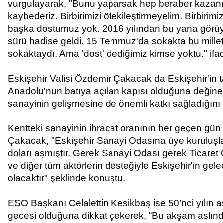
vurgulayarak, "Bunu yaparsak hep beraber kazan
kaybederiz. Birbirimizi ötekileştirmeyelim. Birbirim
başka dostumuz yok. 2016 yılından bu yana görüy
sürü hadise geldi. 15 Temmuz'da sokakta bu millet
sokaktaydı. Ama 'dost' dediğimiz kimse yoktu." ifad
Eskişehir Valisi Özdemir Çakacak da Eskişehir'in 
Anadolu'nun batıya açılan kapısı olduğuna değinere
sanayinin gelişmesine de önemli katkı sağladığını 
Kentteki sanayinin ihracat oranının her geçen gün a
Çakacak, "Eskişehir Sanayi Odasına üye kuruluşları
doları aşmıştır. Gerek Sanayi Odası gerek Ticaret 
ve diğer tüm aktörlerin desteğiyle Eskişehir'in gel
olacaktır" şeklinde konuştu.
ESO Başkanı Celalettin Kesikbaş ise 50’nci yılın a
gecesi olduğuna dikkat çekerek, “Bu akşam aslınd