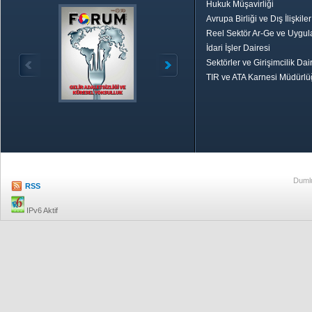
Hukuk Müşavirliği
Avrupa Birliği ve Dış İlişkile
Reel Sektör Ar-Ge ve Uygul
İdari İşler Dairesi
Sektörler ve Girişimcilik Dai
TIR ve ATA Karnesi Müdürl
Özetle TOBB
Ekonomik R
Dumlu
RSS
IPv6 Aktif