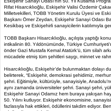
Eskişehir Sanayi Odası’nın 50. Yıl Kutlama Prog
Rifat Hisarcıklıoğlu, Eskişehir Valisi Özdemir Çaka
Milletvekilleri, TOBB Yönetim Kurulu Üyesi ve Eski
Başkanı Ömer Zeydan, Eskişehir Sanayi Odası Baş
Kesikbaş ve Eskişehirli sanayicilerin katılımıyla gerç
TOBB Başkanı Hisarcıklıoğlu, açılışta yaptığı ko
intikalinin 80. Yıldönümünde, Türkiye Cumhuriyeti
önder Gazi Mustafa Kemal Atatürk’ü, tüm silah arka
mücadele etmiş tüm şehitleri saygı, minnet ve rah
Hisarcıklıoğlu, Eskişehir’de bulunmaktan dolayı 
belirterek, “Eskişehir, demokrasi şehidimiz, merh
şehri. Eğitimiyle, kültürüyle, sanayisiyle, Anadolu
aynı zamanda üniversiteler şehri. Sanayi şehri, yük
Eskişehir Sanayi Odamız hem buraya yakışan hayırl
50. Yılını kutluyor. Eskişehir ekonomisine, sanayis
fazlasıyla hak ettikleri, ödüllerini takdim ediyor. B