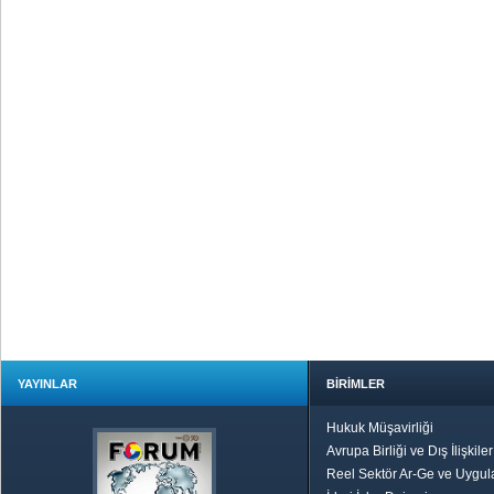
YAYINLAR
BİRİMLER
Hukuk Müşavirliği
Avrupa Birliği ve Dış İlişkile
Reel Sektör Ar-Ge ve Uygul