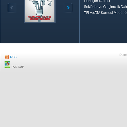
İdari İşler Dairesi
Sektörler ve Girişimcilik Dai
TIR ve ATA Karnesi Müdürl
Özetle TOBB
Ekonomik R
Dumlu
RSS
IPv6 Aktif