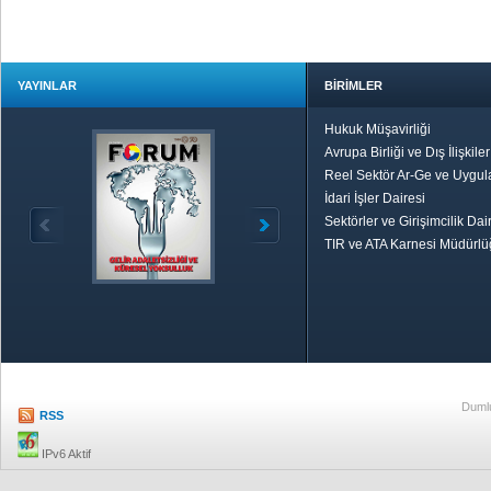
YAYINLAR
BİRİMLER
Hukuk Müşavirliği
Avrupa Birliği ve Dış İlişkile
Reel Sektör Ar-Ge ve Uygul
İdari İşler Dairesi
Sektörler ve Girişimcilik Dai
TIR ve ATA Karnesi Müdürl
Özetle TOBB
Ekonomik R
Dumlu
RSS
IPv6 Aktif