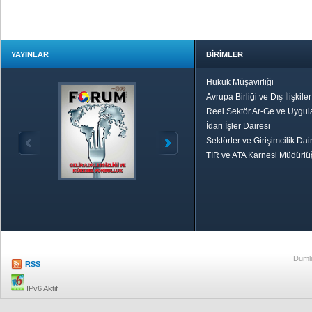
YAYINLAR
BİRİMLER
Hukuk Müşavirliği
Avrupa Birliği ve Dış İlişkile
Reel Sektör Ar-Ge ve Uygul
İdari İşler Dairesi
Sektörler ve Girişimcilik Dai
TIR ve ATA Karnesi Müdürl
Özetle TOBB
Ekonomik R
Dumlu
RSS
IPv6 Aktif