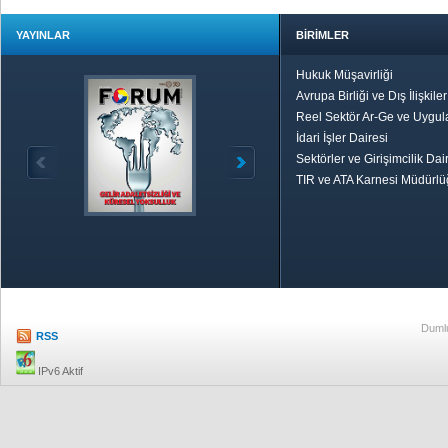
YAYINLAR
BİRİMLER
Hukuk Müşavirliği
Avrupa Birliği ve Dış İlişkile
Reel Sektör Ar-Ge ve Uygul
İdari İşler Dairesi
Sektörler ve Girişimcilik Dai
TIR ve ATA Karnesi Müdürl
Özetle TOBB
Ekonomik R
Dumlu
RSS
IPv6 Aktif