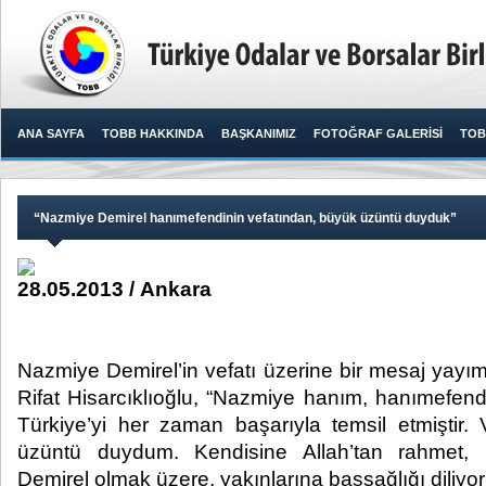
ANA SAYFA
TOBB HAKKINDA
BAŞKANIMIZ
FOTOĞRAF GALERİSİ
TOB
​“Nazmiye Demirel hanımefendinin vefatından, büyük üzüntü duyduk”
28.05.2013 / Ankara
​ Nazmiye Demirel’in vefatı üzerine bir mesaj ya
Rifat Hisarcıklıoğlu, “Nazmiye hanım, hanımefendiliğ
Türkiye’yi her zaman başarıyla temsil etmiştir.
üzüntü duydum. Kendisine Allah’tan rahmet,
Demirel olmak üzere, yakınlarına başsağlığı diliyor