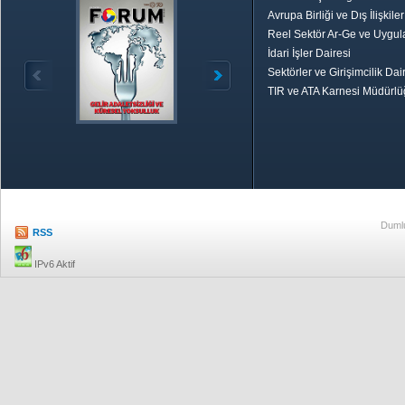
Avrupa Birliği ve Dış İlişkile
Reel Sektör Ar-Ge ve Uygul
İdari İşler Dairesi
Sektörler ve Girişimcilik Dai
TIR ve ATA Karnesi Müdürl
Özetle TOBB
Ekonomik R
Dumlu
RSS
IPv6 Aktif