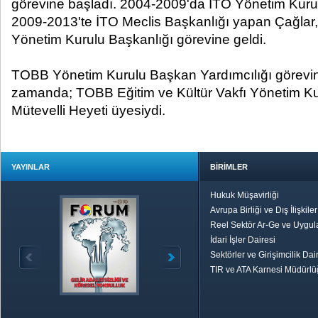
görevine başladı. 2004-2009'da İTO Yönetim Kurul
2009-2013'te İTO Meclis Başkanlığı yapan Çağlar,
Yönetim Kurulu Başkanlığı görevine geldi.
TOBB Yönetim Kurulu Başkan Yardımcılığı görevin
zamanda; TOBB Eğitim ve Kültür Vakfı Yönetim K
Mütevelli Heyeti üyesiydi.
YAYINLAR
BİRİMLER
Hukuk Müşavirliği
Avrupa Birliği ve Dış İlişkile
Reel Sektör Ar-Ge ve Uygul
İdari İşler Dairesi
Sektörler ve Girişimcilik Dai
TIR ve ATA Karnesi Müdürl
Özetle TOBB
Ekonomik R