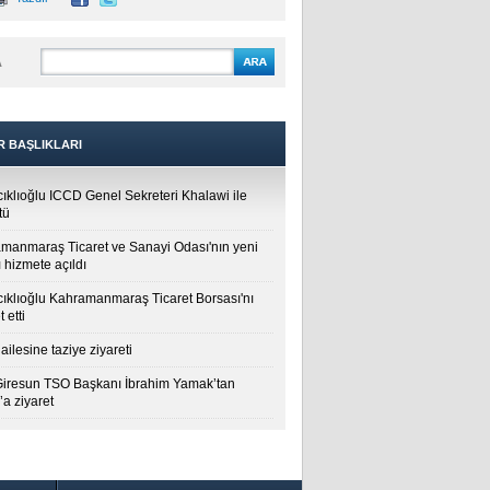
A
R BAŞLIKLARI
cıklıoğlu ICCD Genel Sekreteri Khalawi ile
tü
manmaraş Ticaret ve Sanayi Odası'nın yeni
 hizmete açıldı
cıklıoğlu Kahramanmaraş Ticaret Borsası'nı
t etti
ailesine taziye ziyareti
Giresun TSO Başkanı İbrahim Yamak’tan
a ziyaret