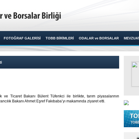
FOTOĞRAF GALERİSİ
TOBB BİRİMLERİ
ODALAR ve BORSALAR
MEVZUA
ti
ve Ticaret Bakanı Bülent Tüfenkci ile birlikte, tarım piyasalarının
ncılık Bakanı Ahmet Eşref Fakıbaba’yı makamında ziyaret etti.​