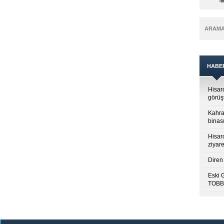
ARAM
HABE
Hisar
görüş
Kahra
binası
Hisar
ziyare
Diren 
Eski 
TOBB’