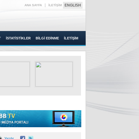
|
ENGLISH
ANA SAYFA
İLETİŞİM
T
İSTATİSTİKLER
BİLGİ EDİNME
İLETİŞİM
Yazdır