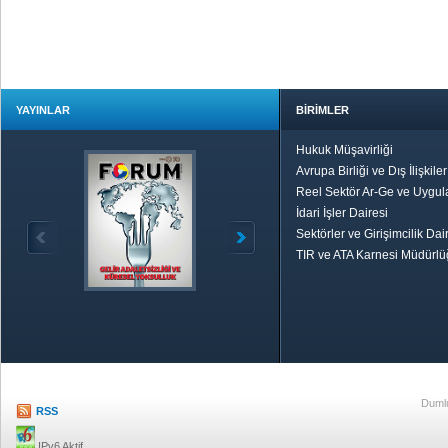
YAYINLAR
BİRİMLER
Hukuk Müşavirliği
Avrupa Birliği ve Dış İlişkile
Reel Sektör Ar-Ge ve Uygul
İdari İşler Dairesi
Sektörler ve Girişimcilik Dai
TIR ve ATA Karnesi Müdürl
Özetle TOBB
Ekonomik R
Dumlu
RSS
IPv6 Aktif