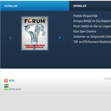
YAYINLAR
BİRİMLER
Hukuk Müşavirliği
Avrupa Birliği ve Dış İlişkile
Reel Sektör Ar-Ge ve Uygul
İdari İşler Dairesi
Sektörler ve Girişimcilik Dai
TIR ve ATA Karnesi Müdürl
Özetle TOBB
Ekonomik R
Dumlu
RSS
IPv6 Aktif