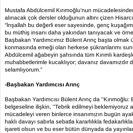
Mustafa Abdülcemil Kırımoğlu’nun mücadelesinde
alınacak çok dersler olduğunun altını çizen Hisarcı
“İnşallah bu değerli eser sayesinde, genç kuşağım
bu müthiş insanı daha yakından tanıyacak ve örnek
Başbakan Yardımcımız Bülent Arınç başta olmak ü
konmasında emeği olan herkese şükranlarımı su
Abdülcemil ağabeyin şahsında tüm Kırımlı kardeşle
muhabbetlerimle kucaklıyor; davanız davamızdır di
selamlıyorum.”
-Başbakan Yardımcısı Arınç
Başbakan Yardımcısı Bülent Arınç da ''Kırımoğlu: B
belgeseline ilişkin, ''Tebrik edilmeyi beklemiyoruz
mücadeleyi veren binlerce insanımızın bugün ayakta
haklı davayı sabırla sebatla kararlılıkla fedakarlıkl
işareti olsun ve bu eser bütün dünyada da yayınlans