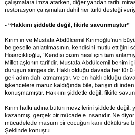
çalışmalara imza atarken, diğer yandan tarihi mir
restorasyon çalışmaları dahil her türlü desteği ver
- “Hakkını şiddetle değil, fikirle savunmuştur”
Kırım’ın ve Mustafa Abdülcemil Kırımoğlu’nun büy
belgeselle anlatılmasının, kendisini mutlu ettiğin
Hisarcıklıoğlu, “Kendisi bizim nesil için tam anlamı
Millet aşkının tarifidir. Mustafa Abdülcemil benim iç
duruşun simgesidir. Haklı olduğu davada her türlü ç
geri adım dahi atmamıştır. Ve en haklı olduğu dav
işkencelere maruz kaldığında bile, barışın dilinden 
konuşmamıştır. Hakkını şiddetle değil, fikirle savu
Kırım halkı adına bütün mevzilerini şiddetle değil, 
kazanmış, gerçek bir mücadele insanıdır. Ne diyor 
mücadelede masum bir çocuğun kanı dökülürse bu 
Şeklinde konuştu.