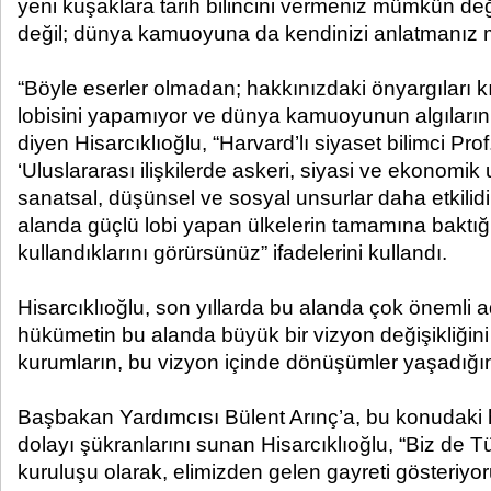
yeni kuşaklara tarih bilincini vermeniz mümkün değ
değil; dünya kamuoyuna da kendinizi anlatmanız m
“Böyle eserler olmadan; hakkınızdaki önyargıları k
lobisini yapamıyor ve dünya kamuoyunun algıları
diyen Hisarcıklıoğlu, “Harvard’lı siyaset bilimci Prof
‘Uluslararası ilişkilerde askeri, siyasi ve ekonomik u
sanatsal, düşünsel ve sosyal unsurlar daha etkilidi
alanda güçlü lobi yapan ülkelerin tamamına baktığ
kullandıklarını görürsünüz” ifadelerini kullandı.
Hisarcıklıoğlu, son yıllarda bu alanda çok önemli ad
hükümetin bu alanda büyük bir vizyon değişikliğin
kurumların, bu vizyon içinde dönüşümler yaşadığın
Başbakan Yardımcısı Bülent Arınç’a, bu konudaki 
dolayı şükranlarını sunan Hisarcıklıoğlu, “Biz de T
kuruluşu olarak, elimizden gelen gayreti gösteriyoru