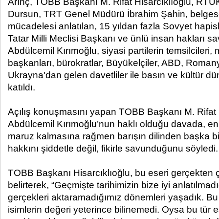
Arınç, TOBB Başkanı M. Rifat Hisarcıklıoğlu, RTÜ
Dursun, TRT Genel Müdürü İbrahim Şahin, belges
mücadelesi anlatılan, 15 yıldan fazla Sovyet hapi
Tatar Milli Meclisi Başkanı ve ünlü insan hakları
Abdülcemil Kırımoğlu, siyasi partilerin temsilcileri, m
başkanları, bürokratlar, Büyükelçiler, ABD, Roma
Ukrayna'dan gelen davetliler ile basın ve kültür d
katıldı.
Açılış konuşmasını yapan TOBB Başkanı M. Rifat H
Abdülcemil Kırımoğlu’nun haklı olduğu davada, en
maruz kalmasına rağmen barışın dilinden başka bir
hakkını şiddetle değil, fikirle savunduğunu söyledi.
TOBB Başkanı Hisarcıklıoğlu, bu eseri gerçekten 
belirterek, “Geçmişte tarihimizin bize iyi anlatılmad
gerçekleri aktaramadığımız dönemleri yaşadık. Bu
isimlerin değeri yeterince bilinemedi. Oysa bu tür 