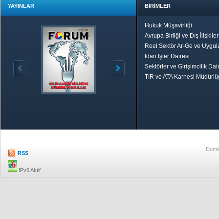
YAYINLAR
BİRİMLER
Hukuk Müşavirliği
Avrupa Birliği ve Dış İlişkile
Reel Sektör Ar-Ge ve Uygul
İdari İşler Dairesi
Sektörler ve Girişimcilik Dai
TIR ve ATA Karnesi Müdürl
Özetle TOBB
Ekonomik R
Dumlu
RSS
IPv6 Aktif