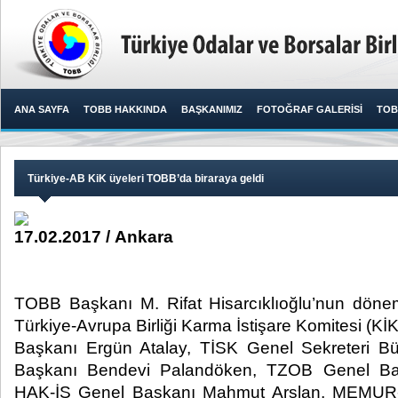
ANA SAYFA
TOBB HAKKINDA
BAŞKANIMIZ
FOTOĞRAF GALERİSİ
TOB
Türkiye-AB KiK üyeleri TOBB’da biraraya geldi
17.02.2017 / Ankara
TOBB Başkanı M. Rifat Hisarcıklıoğlu’nun dönem
Türkiye-Avrupa Birliği Karma İstişare Komitesi (Kİ
Başkanı Ergün Atalay, TİSK Genel Sekreteri Bü
Başkanı Bendevi Palandöken, TZOB Genel Baş
HAK-İŞ Genel Başkanı Mahmut Arslan, MEMUR-