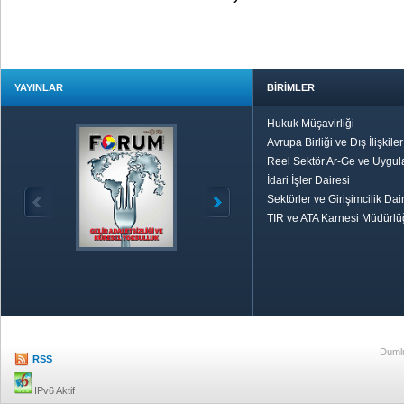
YAYINLAR
BİRİMLER
Hukuk Müşavirliği
Avrupa Birliği ve Dış İlişkile
Reel Sektör Ar-Ge ve Uygul
İdari İşler Dairesi
Sektörler ve Girişimcilik Dai
TIR ve ATA Karnesi Müdürl
Özetle TOBB
Ekonomik R
Dumlu
RSS
IPv6 Aktif