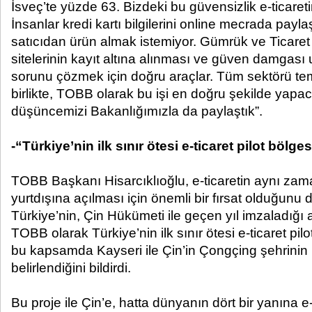
İsveç’te yüzde 63. Bizdeki bu güvensizlik e-ticareti
İnsanlar kredi kartı bilgilerini online mecrada pay
satıcıdan ürün almak istemiyor. Gümrük ve Ticaret 
sitelerinin kayıt altına alınması ve güven damgası
sorunu çözmek için doğru araçlar. Tüm sektörü tem
birlikte, TOBB olarak bu işi en doğru şekilde yapa
düşüncemizi Bakanlığımızla da paylaştık”.
-“Türkiye’nin ilk sınır ötesi e-ticaret pilot bölg
TOBB Başkanı Hisarcıklıoğlu, e-ticaretin aynı zama
yurtdışına açılması için önemli bir fırsat olduğunu 
Türkiye’nin, Çin Hükümeti ile geçen yıl imzaladığ
TOBB olarak Türkiye’nin ilk sınır ötesi e-ticaret pilo
bu kapsamda Kayseri ile Çin’in Çongçing şehrinin pi
belirlendiğini bildirdi.
Bu proje ile Çin’e, hatta dünyanın dört bir yanına e-t