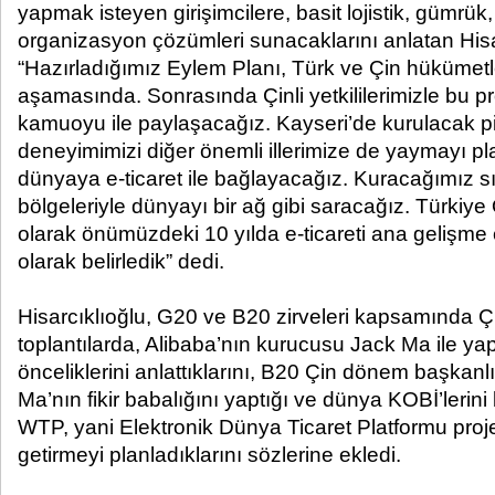
yapmak isteyen girişimcilere, basit lojistik, gümrü
organizasyon çözümleri sunacaklarını anlatan Hisa
“Hazırladığımız Eylem Planı, Türk ve Çin hükümet
aşamasında. Sonrasında Çinli yetkililerimizle bu pr
kamuoyu ile paylaşacağız. Kayseri’de kurulacak p
deneyimimizi diğer önemli illerimize de yaymayı pla
dünyaya e-ticaret ile bağlayacağız. Kuracağımız sın
bölgeleriyle dünyayı bir ağ gibi saracağız. Türkiye 
olarak önümüzdeki 10 yılda e-ticareti ana gelişme 
olarak belirledik” dedi.
Hisarcıklıoğlu, G20 ve B20 zirveleri kapsamında Çi
toplantılarda, Alibaba’nın kurucusu Jack Ma ile ya
önceliklerini anlattıklarını, B20 Çin dönem başkan
Ma’nın fikir babalığını yaptığı ve dünya KOBİ’lerini 
WTP, yani Elektronik Dünya Ticaret Platformu proje
getirmeyi planladıklarını sözlerine ekledi.