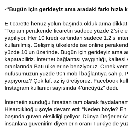
-“Bugün için gerideyiz ama aradaki farkı hızla k
E-ticarette henüz yolun başında olduklarına dikk
“Toplam perakende ticaretin sadece yüzde 2’si el
yapılıyor. Her 10 kredi kartından sadece 1,2’si inter
kullanılmış. Gelişmiş ülkelerde ise online peraken
yüzde 10’un üzerinde. Bugün için gerideyiz ama ara
kapatabiliriz. İnternet bağlantısı yaygınlığı, kalitesi
oranlarında Batı ülkelerine benziyoruz. Örnek ver
nüfusumuzun yüzde 90’ı mobil bağlantıya sahip. Pe
yapıyoruz? Çok laf, az iş üretiyoruz. Facebook kull
Instagram kullanıcı sayısında 4’üncüyüz” dedi.
İnternetin sunduğu fırsattan tam olarak faydalana
Hisarcıklıoğlu şöyle devam etti: “Neden böyle? En
başında güven eksikliği geliyor. Dünya Değerler A
insanlara güvenirim diyenlerin oranı Türkiye’de y