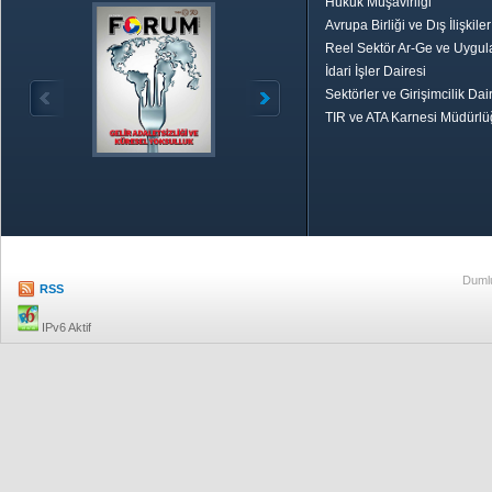
Hukuk Müşavirliği
Avrupa Birliği ve Dış İlişkile
Reel Sektör Ar-Ge ve Uygul
İdari İşler Dairesi
Sektörler ve Girişimcilik Dai
TIR ve ATA Karnesi Müdürl
Özetle TOBB
Ekonomik R
Dumlu
RSS
IPv6 Aktif