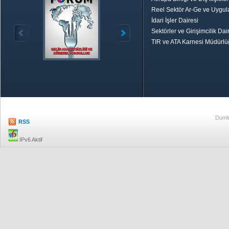
Reel Sektör Ar-Ge ve Uygul
İdari İşler Dairesi
Sektörler ve Girişimcilik Dai
TIR ve ATA Karnesi Müdürl
Özetle TOBB
Ekonomik R
Dumlu
RSS
IPv6 Aktif