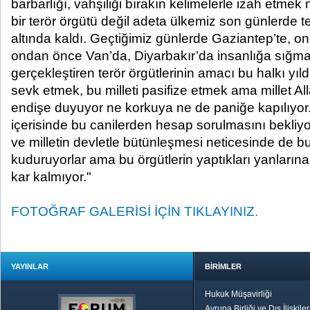
barbarlığı, vahşiliği bırakın kelimelerle izah etm
bir terör örgütü değil adeta ülkemiz son günlerde ter
altında kaldı. Geçtiğimiz günlerde Gaziantep’te, o
ondan önce Van’da, Diyarbakır’da insanlığa sığm
gerçekleştiren terör örgütlerinin amacı bu halkı yı
sevk etmek, bu milleti pasifize etmek ama millet A
endişe duyuyor ne korkuya ne de paniğe kapılıyor.
içerisinde bu canilerden hesap sorulmasını bekliyor
ve milletin devletle bütünleşmesi neticesinde de bu
kuduruyorlar ama bu örgütlerin yaptıkları yanların
kar kalmıyor."
FOTOĞRAF GALERİSİ İÇİN TIKLAYINIZ.
YAYINLAR
BİRİMLER
Hukuk Müşavirliği
Avrupa Birliği ve Dış İlişkile