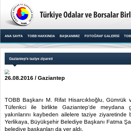
ANA SAYFA
TOBB HAKKINDA
BAŞKANIMIZ
FOTOĞRAF GALERİSİ
TOB
Gaziantep’e taziye ziyareti
26.08.2016 / Gaziantep
TOBB Başkanı M. Rifat Hisarcıklıoğlu, Gümrük v
Tüfenkci ile birlikte Gaziantep’de meydana g
yakınlarını kaybeden ailelere taziye ziyaretinde 
Yerlikaya, Büyükşehir Belediye Başkanı Fatma Şahin
belediye başkanları da yer aldı.​