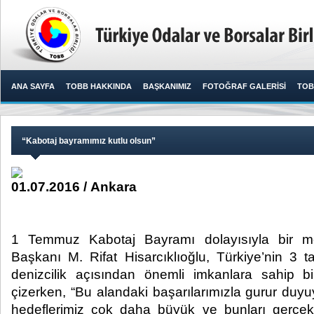
ANA SAYFA
TOBB HAKKINDA
BAŞKANIMIZ
FOTOĞRAF GALERİSİ
TOB
“Kabotaj bayramımız kutlu olsun”
01.07.2016 / Ankara
1 Temmuz Kabotaj Bayramı dolayısıyla bir 
Başkanı M. Rifat Hisarcıklıoğlu, Türkiye’nin 3 tar
denizcilik açısından önemli imkanlara sahip bi
çizerken, “Bu alandaki başarılarımızla gurur duyu
hedeflerimiz çok daha büyük ve bunları gerçek