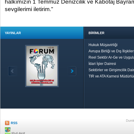
halkımızın 1 Temmuz Denizcilik ve Kabotaj Bayramı
sevgilerimi iletirim.”
YAYINLAR
BİRİMLER
Hukuk Müşavirliği
Avrupa Birliği ve Dış İlişkile
Reel Sektör Ar-Ge ve Uygul
İdari İşler Dairesi
Sektörler ve Girişimcilik Dai
TIR ve ATA Karnesi Müdürl
Özetle TOBB
Ekonomik R
Dumlu
RSS
IPv6 Aktif