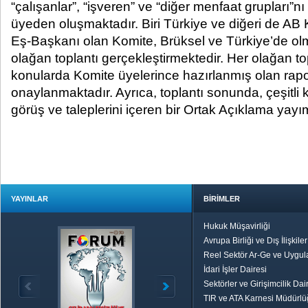
“çalışanlar”, “işveren” ve “diğer menfaat grupları”n
üyeden oluşmaktadır. Biri Türkiye ve diğeri de AB 
Eş-Başkanı olan Komite, Brüksel ve Türkiye’de olm
olağan toplantı gerçekleştirmektedir. Her olağan top
konularda Komite üyelerince hazırlanmış olan rapor
onaylanmaktadır. Ayrıca, toplantı sonunda, çeşitli
görüş ve taleplerini içeren bir Ortak Açıklama yay
YAYINLAR
BİRİMLER
Hukuk Müşavirliği
Avrupa Birliği ve Dış İlişkile
Reel Sektör Ar-Ge ve Uygul
İdari İşler Dairesi
Sektörler ve Girişimcilik Dai
TIR ve ATA Karnesi Müdürl