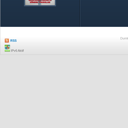
Özetle TOBB
Ekonomik R
Dumlu
RSS
IPv6 Aktif