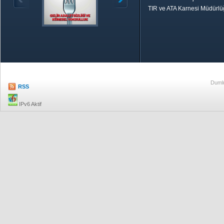
TIR ve ATA Karnesi Müdürl
Özetle TOBB
Ekonomik R
Dumlu
RSS
IPv6 Aktif