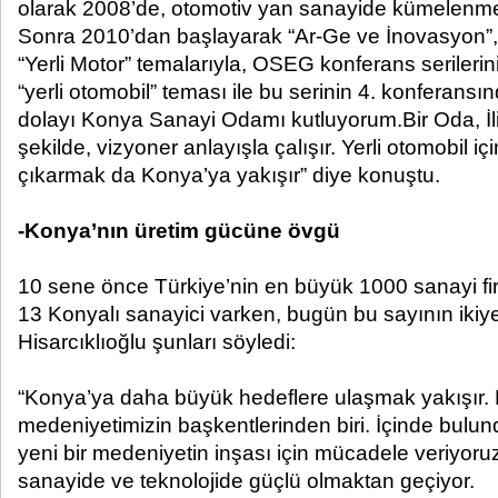
olarak 2008’de, otomotiv yan sanayide kümelenme p
Sonra 2010’dan başlayarak “Ar-Ge ve İnovasyon”, “
“Yerli Motor” temalarıyla, OSEG konferans serileri
“yerli otomobil” teması ile bu serinin 4. konferan
dolayı Konya Sanayi Odamı kutluyorum.Bir Oda, İli’n
şekilde, vizyoner anlayışla çalışır. Yerli otomobil i
çıkarmak da Konya’ya yakışır” diye konuştu.
-Konya’nın üretim gücüne övgü
10 sene önce Türkiye’nin en büyük 1000 sanayi fi
13 Konyalı sanayici varken, bugün bu sayının ikiye 
Hisarcıklıoğlu şunları söyledi:
“Konya’ya daha büyük hedeflere ulaşmak yakışır.
medeniyetimizin başkentlerinden biri. İçinde bulu
yeni bir medeniyetin inşası için mücadele veriyoru
sanayide ve teknolojide güçlü olmaktan geçiyor.