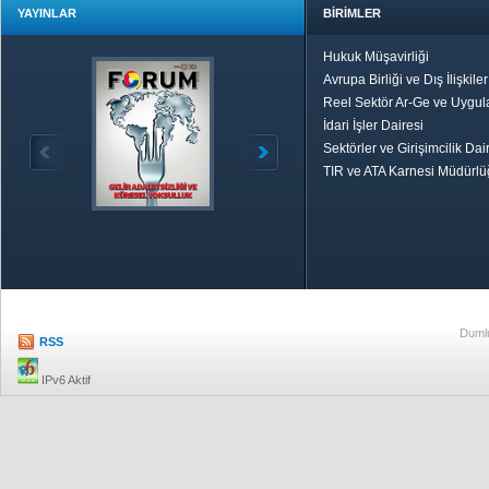
YAYINLAR
BİRİMLER
Hukuk Müşavirliği
Avrupa Birliği ve Dış İlişkile
Reel Sektör Ar-Ge ve Uygul
İdari İşler Dairesi
Sektörler ve Girişimcilik Dai
TIR ve ATA Karnesi Müdürl
Özetle TOBB
Ekonomik R
Dumlu
RSS
IPv6 Aktif