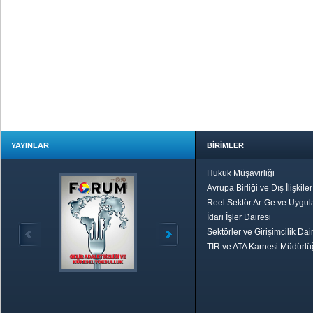
YAYINLAR
BİRİMLER
Hukuk Müşavirliği
Avrupa Birliği ve Dış İlişkile
Reel Sektör Ar-Ge ve Uygul
İdari İşler Dairesi
Sektörler ve Girişimcilik Dai
TIR ve ATA Karnesi Müdürl
Özetle TOBB
Ekonomik R