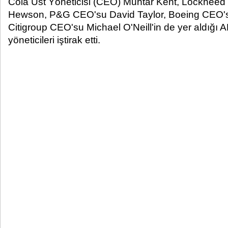
Cola Üst Yöneticisi (CEO) Muhtar Kent, Lockheed 
Hewson, P&G CEO'su David Taylor, Boeing CEO'
Citigroup CEO'su Michael O'Neill'in de yer aldığı AB
yöneticileri iştirak etti.