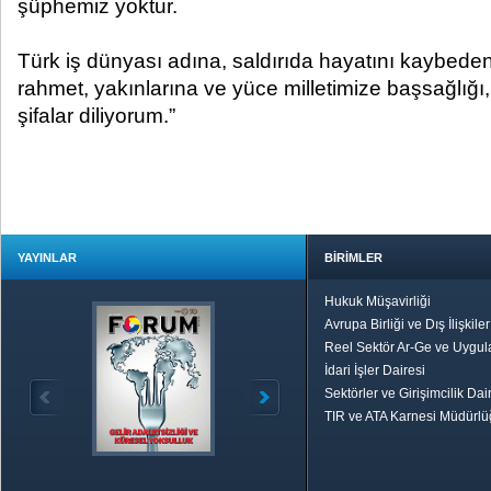
şüphemiz yoktur.
Türk iş dünyası adına, saldırıda hayatını kaybeden
rahmet, yakınlarına ve yüce milletimize başsağlığı, 
şifalar diliyorum.”
YAYINLAR
BİRİMLER
Hukuk Müşavirliği
Avrupa Birliği ve Dış İlişkile
Reel Sektör Ar-Ge ve Uygul
İdari İşler Dairesi
Sektörler ve Girişimcilik Dai
TIR ve ATA Karnesi Müdürl
Özetle TOBB
Ekonomik R