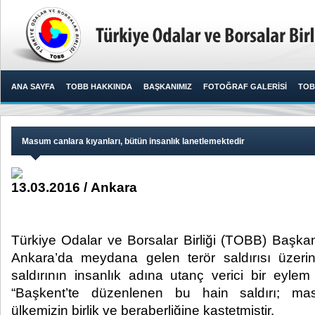
ANA SAYFA
TOBB HAKKINDA
BAŞKANIMIZ
FOTOĞRAF GALERİSİ
TOB
Masum canlara kıyanları, bütün insanlık lanetlemektedir
13.03.2016 / Ankara
Türkiye Odalar ve Borsalar Birliği (TOBB) Başkanı
Ankara’da meydana gelen terör saldırısı üzeri
saldırının insanlık adına utanç verici bir eyle
“Başkent’te düzenlenen bu hain saldırı; ma
ülkemizin birlik ve beraberliğine kastetmiştir. ​