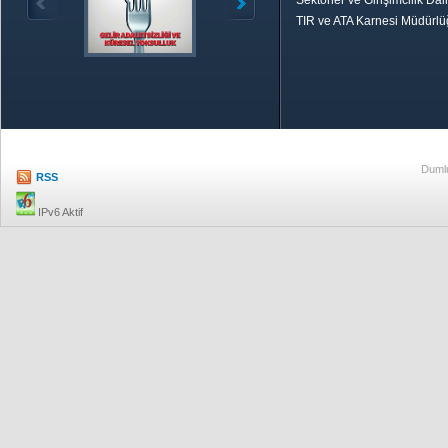
Sektörler ve Girişimcilik Dai
TIR ve ATA Karnesi Müdürl
Özetle TOBB
Ekonomik R
Dumlu
RSS
IPv6 Aktif