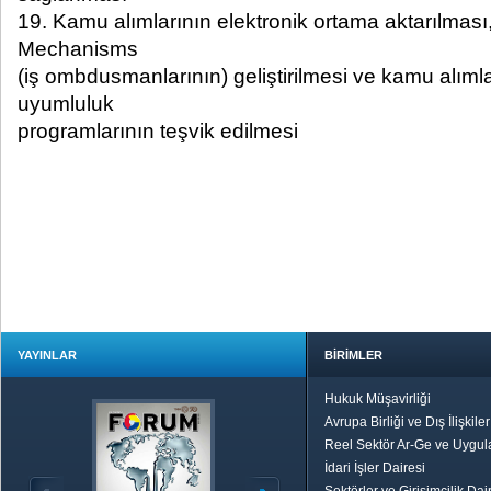
19. Kamu alımlarının elektronik ortama aktarılması
Mechanisms
(iş ombdusmanlarının) geliştirilmesi ve kamu alımlar
uyumluluk
programlarının teşvik edilmesi
YAYINLAR
BİRİMLER
Hukuk Müşavirliği
Avrupa Birliği ve Dış İlişkile
Reel Sektör Ar-Ge ve Uygul
İdari İşler Dairesi