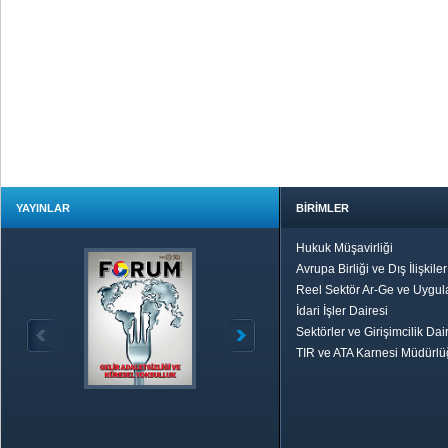
YAYINLAR
BİRİMLER
Hukuk Müşavirliği
Avrupa Birliği ve Dış İlişkile
Reel Sektör Ar-Ge ve Uygul
İdari İşler Dairesi
Sektörler ve Girişimcilik Dai
TIR ve ATA Karnesi Müdürl
Özetle TOBB
Ekonomik R