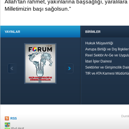
Allah’tan rahmet, yakınlarına başsağlığı, yaralılara a
Milletimizin başı sağolsun.”
YAYINLAR
BİRİMLER
Hukuk Müşavirliği
Avrupa Birliği ve Dış İlişkile
Reel Sektör Ar-Ge ve Uygul
İdari İşler Dairesi
Sektörler ve Girişimcilik Dai
TIR ve ATA Karnesi Müdürl
Özetle TOBB
Ekonomik R
Dumlu
RSS
IPv6 Aktif